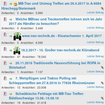
MB-Trac und Unimog Treffen am 29.4.2017 in A-8584
Hirschegg/Steiermark
0
5.990
Welche MBtrac und Treckertreffen lohnen sich im Jahr
2017 als Händler zu besuchen?
0
5.446
www.trac-technik.de - Kloatscheeten 1. April 2017
0
6.595
18.2.2017 - 10. Großer trac-technik.de Klönabend
47
78.540
20.11.2016 Traditionelle Hausvorführung bei ROPA in
Sittelsdorf
1
7.137
7. Wettpflügen und Traktor Pulling mit
Schleppertreffen am 27.8.2016 in 77836 Rheinmünster
12
23.508
Schwäbische Feldtage mit MB-Trac Treffen
Bäldleschwaige 13.08.-15.08.16
19
41.418