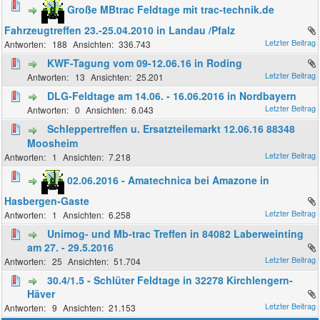
Große MBtrac Feldtage mit trac-technik.de
Fahrzeugtreffen 23.-25.04.2010 in Landau /Pfalz
188
336.743
KWF-Tagung vom 09-12.06.16 in Roding
13
25.201
DLG-Feldtage am 14.06. - 16.06.2016 in Nordbayern
0
6.043
Schleppertreffen u. Ersatzteilemarkt 12.06.16 88348
Moosheim
1
7.218
02.06.2016 - Amatechnica bei Amazone in
Hasbergen-Gaste
1
6.258
Unimog- und Mb-trac Treffen in 84082 Laberweinting
am 27. - 29.5.2016
25
51.704
30.4/1.5 - Schlüter Feldtage in 32278 Kirchlengern-
Häver
9
21.153