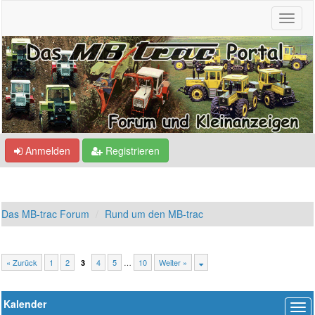
Anmelden
Registrieren
Das MB-trac Forum
Rund um den MB-trac
« Zurück
1
2
4
5
…
10
Weiter »
3
Kalender