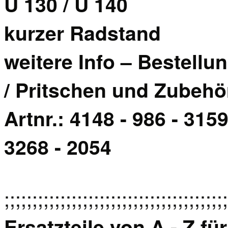
U 130 / U 140
kurzer Radstand
weitere Info – Bestellu
/ Pritschen und Zubehö
Artnr.: 4148 - 986 - 3159
3268 - 2054
;;;;;;;;;;;;;;;;;;;;;;;;;;;;;;;;;;;;;;;;
Ersatzteile von A - Z fü