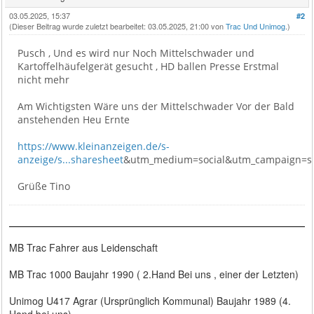
03.05.2025, 15:37
#2
(Dieser Beitrag wurde zuletzt bearbeitet: 03.05.2025, 21:00 von
Trac Und Unimog
.)
Pusch , Und es wird nur Noch Mittelschwader und
Kartoffelhäufelgerät gesucht , HD ballen Presse Erstmal
nicht mehr
Am Wichtigsten Wäre uns der Mittelschwader Vor der Bald
anstehenden Heu Ernte
https://www.kleinanzeigen.de/s-
anzeige/s...sharesheet
&utm_medium=social&utm_campaign=so
Grüße Tino
MB Trac Fahrer aus Leidenschaft
MB Trac 1000 Baujahr 1990 ( 2.Hand Bei uns , einer der Letzten)
Unimog U417 Agrar (Ursprünglich Kommunal) Baujahr 1989 (4.
Hand bei uns)