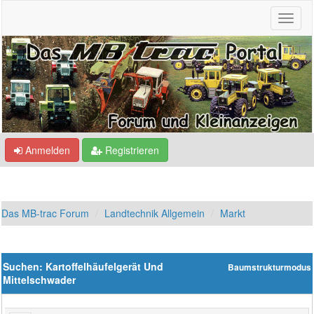
Anmelden
Registrieren
Das MB-trac Forum
Landtechnik Allgemein
Markt
Suchen: Kartoffelhäufelgerät Und
Baumstrukturmodus
Mittelschwader