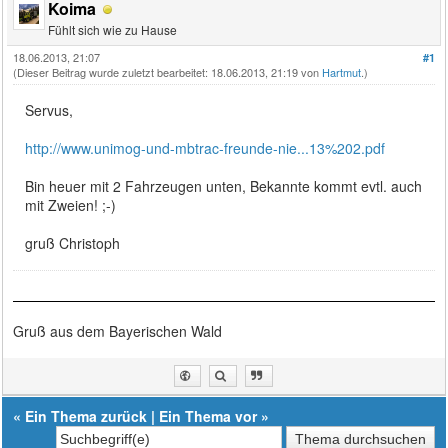
Koima
Fühlt sich wie zu Hause
18.06.2013, 21:07
#1
(Dieser Beitrag wurde zuletzt bearbeitet: 18.06.2013, 21:19 von
Hartmut
.)
Servus,
http://www.unimog-und-mbtrac-freunde-nie...13%202.pdf
Bin heuer mit 2 Fahrzeugen unten, Bekannte kommt evtl. auch
mit Zweien! ;-)
gruß Christoph
Gruß aus dem Bayerischen Wald
«
Ein Thema zurück
|
Ein Thema vor
»