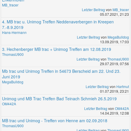
MB_tracer
Letzter Beitrag
von
MB_tracer
05.07.2021, 21:23
4. MB trac u. Unimog Treffen Neddenaverbergen in Kreepen
7.-8.9.2019
Hans-Hermann
Letzter Beitrag
von
MegaBulldog
13.09.2019, 17:03
3. Hechenberger MB trac + Unimog Treffen am 12.08.2019
ThomasU900
Letzter Beitrag
von
ThomasU900
29.07.2019, 07:56
Mb trac und Unimog Treffen in 54673 Berscheid am 22. Und 23.
Juni 2019
MegaBulldog
Letzter Beitrag
von
Hartmut
01.07.2019, 23:21
Unimog und MB Trac Treffen Bad Teinach Schmieh 26.5.2019
OM442A
Letzter Beitrag
von
OM442A
14.04.2019, 12:08
MB trac und Unimog - Treffen von Henne am 02.09.2018
ThomasU900
Letzter Beitrag
von
ThomasU900