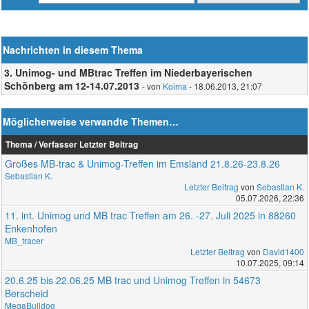
Nachrichten in diesem Thema
3. Unimog- und MBtrac Treffen im Niederbayerischen
Schönberg am 12-14.07.2013
- von
Koima
- 18.06.2013, 21:07
Möglicherweise verwandte Themen…
Thema / Verfasser
Letzter Beitrag
Großes MB-trac & Unimog-Treffen im Emsland 21.8.26-23.8.26
Sebastian K.
Letzter Beitrag
von
Sebastian K.
05.07.2026, 22:36
11. int. Unimog und MB trac Treffen am 26. -27. Juli 2025 in 88260
Enkenhofen
MB_tracer
Letzter Beitrag
von
David1400
10.07.2025, 09:14
20.6.25 bis 22.06.25 MB trac und Unimog Treffen in 54673
Berscheid
MegaBulldog