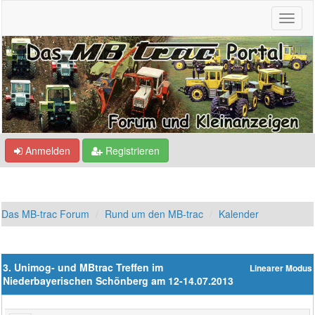
Anmelden
Registrieren
Das MB-trac Forum
Rund um den MB-trac
Kalender
3. Unimog- und MBtrac Treffen im
Linearer Modus
Niederbayerischen Schönberg am 12-14.07.2013