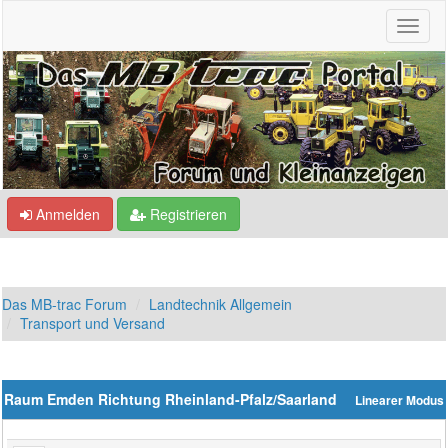
Anmelden
Registrieren
Das MB-trac Forum
Landtechnik Allgemein
Transport und Versand
Raum Emden Richtung Rheinland-Pfalz/Saarland
Linearer Modus