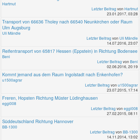
Hartmut
Letzter Beitrag
von
Hartmut
23.01.2017, 03:28
Transport von 66636 Tholey nach 66540 Neunkirchen oder Raum
Ulm Augsburg
Uli Mändle
Letzter Beitrag
von
Uli Mändle
14.07.2016, 23:07
Reifentransport von 65817 Hessen (Eppstein) in Richtung Bodensee
Beni
Letzter Beitrag
von
Beni
02.06.2016, 20:19
Kommt jemand aus dem Raum Ingolstadt nach Enkenhofen?
u1500agrar
Letzter Beitrag
von
u1500agrar
23.07.2015, 17:14
Freren, Hopsten Richtung Müster Lüdinghausen
eggi008
Letzter Beitrag
von
eggi008
27.02.2015, 08:11
Süddeutschland Richtung Hannover
BB-1300
Letzter Beitrag
von
BB-1300
14.11.2014, 13:02