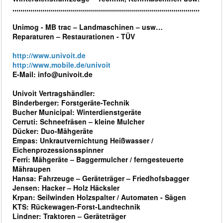
,,,,,,,,,,,,,,,,,,,,,,,,,,,,,,,,,,,,,,,,,,,,,,,,,,,,,,,,,,,,,,,,,,,,,,,,,,,,,,,,,,,,,,,,,,,,,,
Unimog - MB trac – Landmaschinen – usw…
Reparaturen – Restaurationen - TÜV
http://www.univoit.de
http://www.mobile.de/univoit
E-Mail: info@univoit.de
Univoit Vertragshändler:
Binderberger: Forstgeräte-Technik
Bucher Municipal: Winterdienstgeräte
Cerruti: Schneefräsen – kleine Mulcher
Dücker: Duo-Mähgeräte
Empas: Unkrautvernichtung Heißwasser /
Eichenprozessionsspinner
Ferri: Mähgeräte – Baggermulcher / ferngesteuerte
Mähraupen
Hansa: Fahrzeuge – Geräteträger – Friedhofsbagger
Jensen: Hacker – Holz Häcksler
Krpan: Seilwinden Holzspalter / Automaten - Sägen
KTS: Rückewagen-Forst-Landtechnik
Lindner: Traktoren – Geräteträger