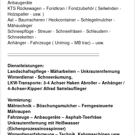
Anbaugeräte
KTS Rückewagen – Forstkran / Forstzubehör ( Seilwinden -
Holzspalter - usw. )
Ast – Baumscheren / Heckcontainer – Schlegelmulcher -
Mähausleger
Schneepflüge - Streuer - Schneefräsen - Schleudern -
Schneeketten -
Anhänger - Fahrzeuge ( Unimog – MB trac) – usw.
;;;;;;;;;;;;;;;;;;;;;;;;;;;;;;;;;;;;;;;;;;;;;;;;;;;;;;;;;;;;;;;;;;;;;;;;;;;;
Dienstleistungen:
Landschaftspflege - Mäharbeiten – Unkrautentfernung
Winterdienst - Schneeräumung,
LKW-Transporte: 3-4 Achser Haken Abroller – Anhänger /
4-Achser-Kipper/ Allrad Sattelauflieger
Vermietung:
Mähtechnik – Böschungsmulcher – Ferngesteuerte
Mähraupen
Fahrzeuge – Anbaugeräte – Asphalt-Teerfräse
Unkrautentfernung mit Heißwasser
(Eichenprozessinosspinner)
Winterdienstfahrzeuge – Technik, Kehrmaschinen usw.