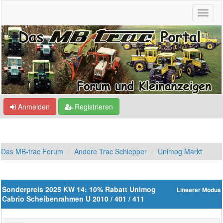
Anmelden
Registrieren
Das MB-trac Forum
Andere Trac Schlepper
Unimog Markt
Sonderpreis 2025 KW 14: 10% Rabatt Unimog
Linearer Modus
Cabrio Scheibenrahmen U 2010 / 401 / 411