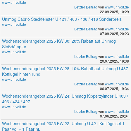
www.univoit.de
Letzter Beitrag
von
www.univoit.de
22.09.2025, 10:29
Unimog Cabrio Steckfenster U 421 / 403 / 406 / 416 Sonderpreis
www.univoit.de
Letzter Beitrag
von
www.univoit.de
07.09.2025, 20:23
Wochensonderangebot 2025 KW 30: 20% Rabatt auf Unimog
Stoßdämpfer
www.univoit.de
Letzter Beitrag
von
www.univoit.de
20.07.2025, 19:38
Wochensonderangebot 2025 KW 28: 10% Rabatt auf Unimog U 437
Kotflügel hinten rund
www.univoit.de
Letzter Beitrag
von
www.univoit.de
06.07.2025, 19:34
Wochensonderangebot 2025 KW 24: Unimog Kipperzylinder U 403 /
406 / 424 / 427
www.univoit.de
Letzter Beitrag
von
www.univoit.de
07.06.2025, 20:04
Wochensonderangebot 2025 KW 22: Unimog U 421 Kotflügelset 1
Paar vo. + 1 Paar hi.