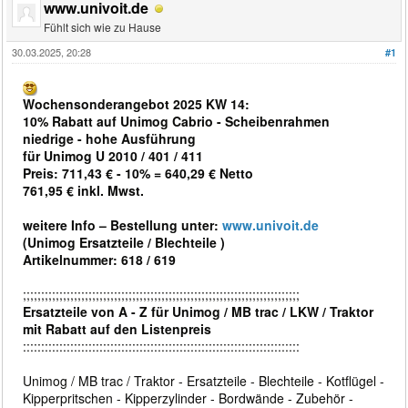
www.univoit.de
Fühlt sich wie zu Hause
30.03.2025, 20:28
#1
Wochensonderangebot 2025 KW 14:
10% Rabatt auf Unimog Cabrio - Scheibenrahmen
niedrige - hohe Ausführung
für Unimog U 2010 / 401 / 411
Preis: 711,43 € - 10% = 640,29 € Netto
761,95 € inkl. Mwst.
weitere Info – Bestellung unter:
www.univoit.de
(Unimog Ersatzteile / Blechteile )
Artikelnummer: 618 / 619
;;;;;;;;;;;;;;;;;;;;;;;;;;;;;;;;;;;;;;;;;;;;;;;;;;;;;;;;;;;;;;;;;;;;;;;;;;;;
Ersatzteile von A - Z für Unimog / MB trac / LKW / Traktor
mit Rabatt auf den Listenpreis
::::::::::::::::::::::::::::::::::::::::::::::::::::::::::::::::::::::::::::
Unimog / MB trac / Traktor - Ersatzteile - Blechteile - Kotflügel -
Kipperpritschen - Kipperzylinder - Bordwände - Zubehör -