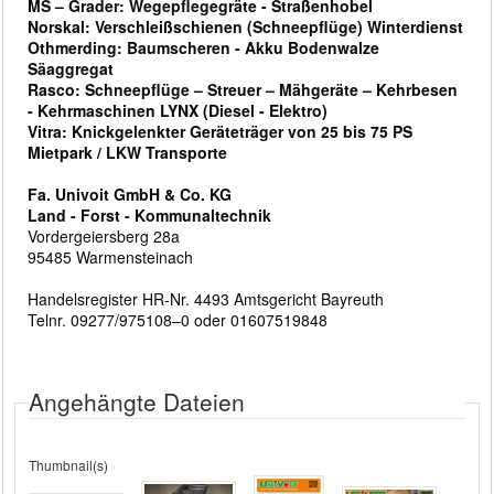
MS – Grader: Wegepflegegräte - Straßenhobel
Norskal: Verschleißschienen (Schneepflüge) Winterdienst
Othmerding: Baumscheren - Akku Bodenwalze
Säaggregat
Rasco: Schneepflüge – Streuer – Mähgeräte – Kehrbesen
- Kehrmaschinen LYNX (Diesel - Elektro)
Vitra: Knickgelenkter Geräteträger von 25 bis 75 PS
Mietpark / LKW Transporte
Fa. Univoit GmbH & Co. KG
Land - Forst - Kommunaltechnik
Vordergeiersberg 28a
95485 Warmensteinach
Handelsregister HR-Nr. 4493 Amtsgericht Bayreuth
Telnr. 09277/975108–0 oder 01607519848
Angehängte Dateien
Thumbnail(s)