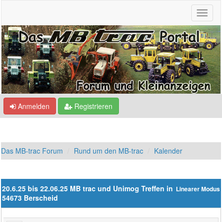
Anmelden
Registrieren
Das MB-trac Forum
Rund um den MB-trac
Kalender
20.6.25 bis 22.06.25 MB trac und Unimog Treffen in
Linearer Modus
54673 Berscheid