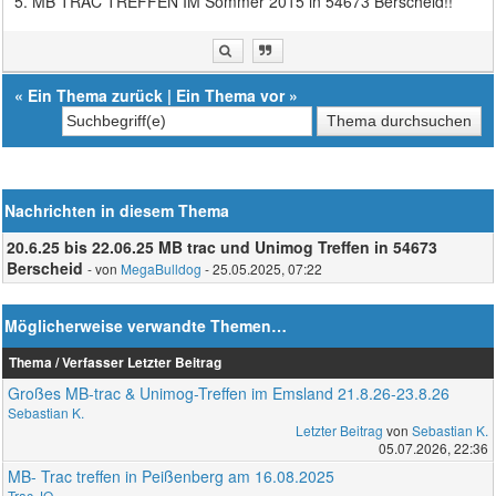
5. MB TRAC TREFFEN IM Sommer 2015 in 54673 Berscheid!!
«
Ein Thema zurück
|
Ein Thema vor
»
Nachrichten in diesem Thema
20.6.25 bis 22.06.25 MB trac und Unimog Treffen in 54673
Berscheid
- von
MegaBulldog
- 25.05.2025, 07:22
Möglicherweise verwandte Themen…
Thema / Verfasser
Letzter Beitrag
Großes MB-trac & Unimog-Treffen im Emsland 21.8.26-23.8.26
Sebastian K.
Letzter Beitrag
von
Sebastian K.
05.07.2026, 22:36
MB- Trac treffen in Peißenberg am 16.08.2025
Trac JO