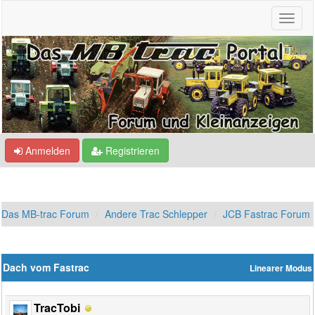
Anmelden
Registrieren
Das MB-trac Forum
Andere Trac Schlepper
JCB Fastrac Forum
Dach vom Fastrac
Linearer Modus
TracTobi