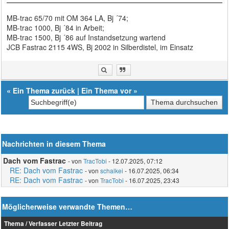
MB-trac 65/70 mit OM 364 LA, Bj ´74;
MB-trac 1000, Bj ´84 in Arbeit;
MB-trac 1500, Bj ´86 auf Instandsetzung wartend
JCB Fastrac 2115 4WS, Bj 2002 in Silberdistel, im Einsatz
«
Ein Thema zurück
|
Ein Thema vor
»
Nachrichten in diesem Thema
Dach vom Fastrac
- von
TracTobi
- 12.07.2025, 07:12
RE: Dach vom Fastrac
- von
schalkei
- 16.07.2025, 06:34
RE: Dach vom Fastrac
- von
TracTobi
- 16.07.2025, 23:43
Möglicherweise verwandte Themen…
Thema / Verfasser
Letzter Beitrag