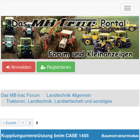
Anmelden
Registrieren
Das MB-trac Forum
Landtechnik Allgemein
Traktoren, Landtechnik, Landwirtschaft und sonstiges
« Zurück
1
2
3
Kupplungunterstützung beim CASE 1455
Baumstrukturmodus