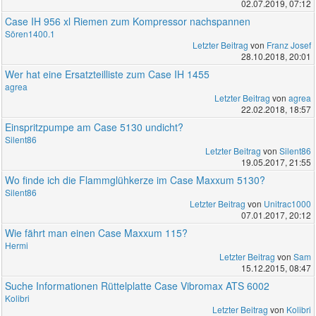
02.07.2019, 07:12
Case IH 956 xl Riemen zum Kompressor nachspannen
Sören1400.1
Letzter Beitrag
von
Franz Josef
28.10.2018, 20:01
Wer hat eine Ersatzteilliste zum Case IH 1455
agrea
Letzter Beitrag
von
agrea
22.02.2018, 18:57
Einspritzpumpe am Case 5130 undicht?
Silent86
Letzter Beitrag
von
Silent86
19.05.2017, 21:55
Wo finde ich die Flammglühkerze im Case Maxxum 5130?
Silent86
Letzter Beitrag
von
Unitrac1000
07.01.2017, 20:12
Wie fährt man einen Case Maxxum 115?
Hermi
Letzter Beitrag
von
Sam
15.12.2015, 08:47
Suche Informationen Rüttelplatte Case Vibromax ATS 6002
Kolibri
Letzter Beitrag
von
Kolibri