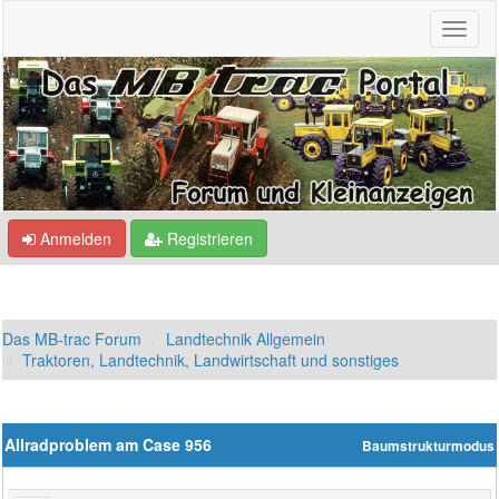
Anmelden
Registrieren
Das MB-trac Forum
Landtechnik Allgemein
Traktoren, Landtechnik, Landwirtschaft und sonstiges
Allradproblem am Case 956
Baumstrukturmodus