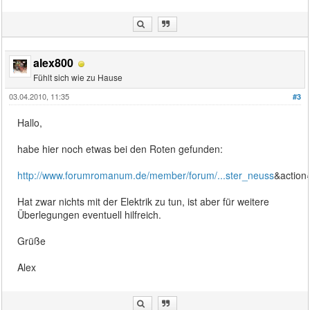
alex800
Fühlt sich wie zu Hause
03.04.2010, 11:35
#3
Hallo,
habe hier noch etwas bei den Roten gefunden:
http://www.forumromanum.de/member/forum/...ster_neuss
&actio
Hat zwar nichts mit der Elektrik zu tun, ist aber für weitere
Überlegungen eventuell hilfreich.
Grüße
Alex