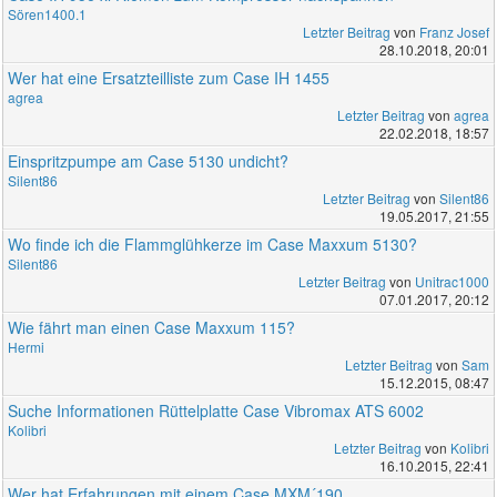
Sören1400.1
Letzter Beitrag
von
Franz Josef
28.10.2018, 20:01
Wer hat eine Ersatzteilliste zum Case IH 1455
agrea
Letzter Beitrag
von
agrea
22.02.2018, 18:57
Einspritzpumpe am Case 5130 undicht?
Silent86
Letzter Beitrag
von
Silent86
19.05.2017, 21:55
Wo finde ich die Flammglühkerze im Case Maxxum 5130?
Silent86
Letzter Beitrag
von
Unitrac1000
07.01.2017, 20:12
Wie fährt man einen Case Maxxum 115?
Hermi
Letzter Beitrag
von
Sam
15.12.2015, 08:47
Suche Informationen Rüttelplatte Case Vibromax ATS 6002
Kolibri
Letzter Beitrag
von
Kolibri
16.10.2015, 22:41
Wer hat Erfahrungen mit einem Case MXM´190