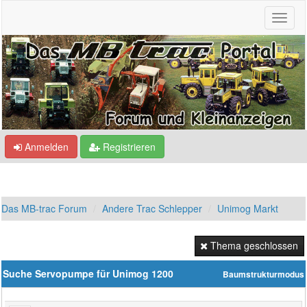
Anmelden
Registrieren
Das MB-trac Forum
Andere Trac Schlepper
Unimog Markt
Thema geschlossen
Suche Servopumpe für Unimog 1200
Baumstrukturmodus