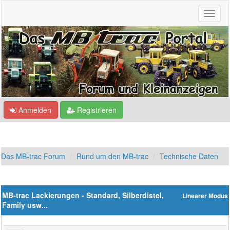
Anmelden
Registrieren
Das MB-trac Forum
Rund um den MB-trac
Technische Daten
MB-trac Lackierungen - Standard, Silberdistel,
Linearer Modus
Family usw...