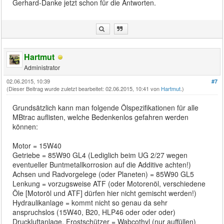
Gerhard-Danke jetzt schon für die Antworten.
Hartmut
Administrator
02.06.2015, 10:39
#7
(Dieser Beitrag wurde zuletzt bearbeitet: 02.06.2015, 10:41 von
Hartmut
.)
Grundsätzlich kann man folgende Ölspezifikationen für alle
MBtrac auflisten, welche Bedenkenlos gefahren werden
können:
Motor = 15W40
Getriebe = 85W90 GL4 (Lediglich beim UG 2/27 wegen
eventueller Buntmetallkorrosion auf die Additive achten!)
Achsen und Radvorgelege (oder Planeten) = 85W90 GL5
Lenkung = vorzugsweise ATF (oder Motorenöl, verschiedene
Öle [Motoröl und ATF] dürfen hier nicht gemischt werden!)
Hydraulikanlage = kommt nicht so genau da sehr
anspruchslos (15W40, B20, HLP46 oder oder oder)
Druckluftanlage, Frostschützer = Wabcothyl (nur auffüllen)