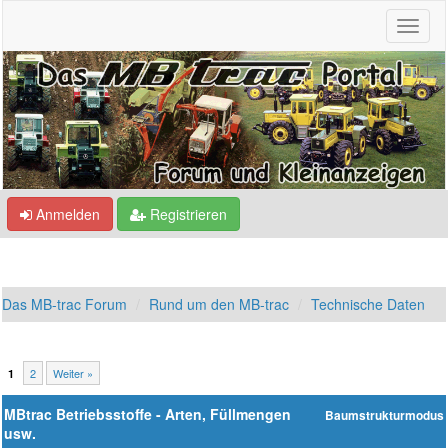
Anmelden
Registrieren
Das MB-trac Forum
Rund um den MB-trac
Technische Daten
2
Weiter »
1
MBtrac Betriebsstoffe - Arten, Füllmengen
Baumstrukturmodus
usw.