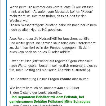
Wenn beim Dieselmotor das verbrauchte Öl wie Wasser
rinnt, also beim Ablaufen vom Messstab keinen "Faden"
mehr zieht, wusste man früher, dass es Zeit für den
Wechsel war.
Diesen "wasserartigen" Zustand habe ich noch bei keinem
noch so alten Hydrauliköl gesehen.
Also: Ab und zu die Hydraulikölfilter tauschen, auffüllen
und weiter gehts. Ist nämlich saugseitig das Filterelement
zu, dann kavitiert es in der Pumpe, dagegen hilft dann
auch kein noch so neues Öl oder Additiv...
...wer natürlich jetzt weiter auf regelmäßigem Wechseln
nach Wartungsplan besteht, sei herzlich ermuntert, dies zu
tun, mein Beitrag soll hier keine Anarchie ausrufen! ;-)
Die Beantwortung Deiner Fragen
könnte
also lauten:
Wie kontrolliere ich bei meinem 440.163 800er
1. den Ölstand der Lenkhydraulik...
...bei separatem Behälter mit dem Peilstab, bei
gemeinsamem Behälter Füllstand Mitte Schauglas
2. den Ölstand der Hydraulikanlage...