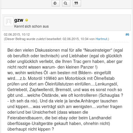
gzw
Kennt sich schon aus
02.06.2015, 10:12
#6
(Dieser Beitrag wurde zuletzt bearbeitet: 02.06.2015, 10:34 von
Hartmut
.)
Bei den vielen Diskussionen mal für alle "Neueinsteiger" (egal
ob beruflich oder technisch) und Liebhaber (egal ob glücklich
oder unglücklich verliebt, die Ihren Trac gern haben, aber gar
nicht recht wissen warum- den kleinen Panzer !)
wo, wohin welches Öl -am besten mit Bildern- eingefüllt
wird....z.b. Motoröl 10W40 am Motorblock mit Ölmeßstab
prüfen und dort am Öleinfüllstutzen einfüllen....Lenkungsöl,
Getriebeöl, Zapfwellenöl, Bremsöl, und was es sonst noch so
gibt und....welche Ölstände, wie oft kontrollieren (Schauglas ?
- ich seh da nix). Und da viele ja landw.Anhänger tauschen
und kippen....was verträgt sich am wenigsten....vorher fragen
oder/und bei Unsicherheit (dass wissen die
Feierabendbauern, die bei ebay oder beim Landhandel
überflüssige-Uraltgeräte gekauft haben, ohnehin nicht)
überhaupt nicht kippen ?