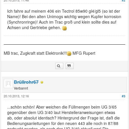
20.10.2013, 11:48
#2
Ich fahre auf meinem 406 ein Tectrol 85w90 gl4/gl5 (so ist der
Name)! Bei den alten Unimogs wichtig wegen Kupfer korrosion
(Synchronringe)! Auch im Trac groß und klein sollte dies auf
Achsen und Gertriebe gehen.
MB trac, Zugkraft statt Elektronik!!!
MFG Rupert
Brüllrohr67
Verbannt
20.10.2013, 12:16
#3
...schön schön! Aber weichen die Füllmengen beim UG 3/65
gegenüber dem UG 3/40 laut Herstelleranweisungen etwas
ab, oder absolut identisch? Hintergrund der Frage ist, daß die
Bedienungsanleitungen für den neuen 443 alle noch in 87/88
gedruckt wurden, als noch das UG 3/40 aktuell war! Die