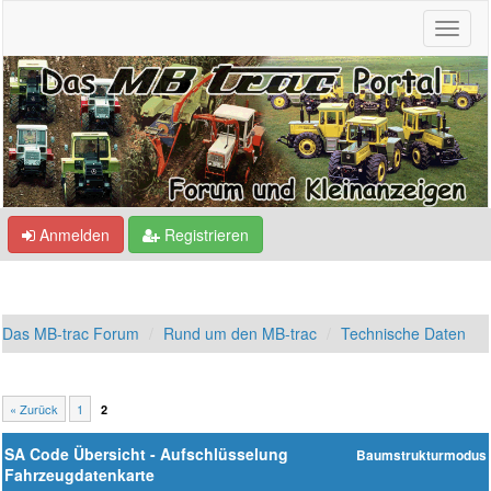
Anmelden
Registrieren
Das MB-trac Forum
Rund um den MB-trac
Technische Daten
« Zurück
1
2
SA Code Übersicht - Aufschlüsselung
Baumstrukturmodus
Fahrzeugdatenkarte