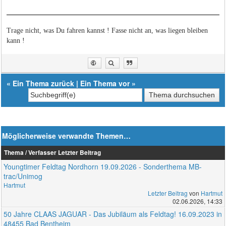
Trage nicht, was Du fahren kannst ! Fasse nicht an, was liegen bleiben
kann !
«
Ein Thema zurück
|
Ein Thema vor
»
Möglicherweise verwandte Themen…
Thema / Verfasser
Letzter Beitrag
Youngtimer Feldtag Nordhorn 19.09.2026 - Sonderthema MB-
trac/Unimog
Hartmut
Letzter Beitrag
von
Hartmut
02.06.2026, 14:33
50 Jahre CLAAS JAGUAR - Das Jubiläum als Feldtag! 16.09.2023 in
48455 Bad Bentheim