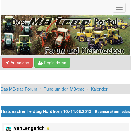
Anmelden
Registrieren
Das MB-trac Forum
Rund um den MB-trac
Kalender
Historischer Feldtag Nordhorn 10.-11.08.2013
Baumstrukturmodus
vanLengerich