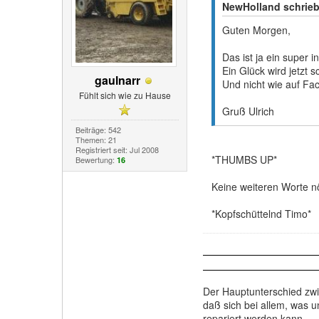
NewHolland schrie
Guten Morgen,
Das ist ja ein super 
Ein Glück wird jetzt 
gaulnarr
Und nicht wie auf Fa
Fühlt sich wie zu Hause
Gruß Ulrich
Beiträge: 542
Themen: 21
Registriert seit: Jul 2008
*THUMBS UP*
Bewertung:
16
Keine weiteren Worte nöt
*Kopfschüttelnd Timo*
Der Hauptunterschied zwi
daß sich bei allem, was u
repariert werden kann.