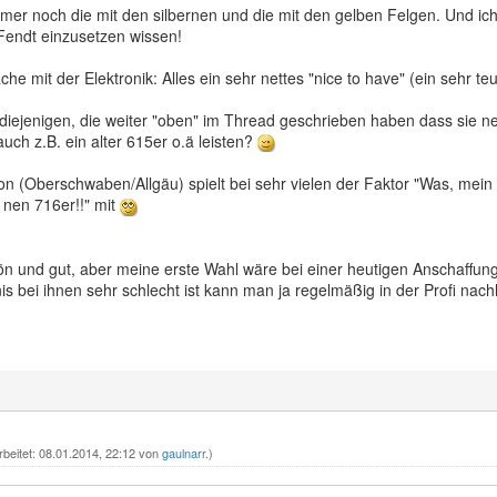
mer noch die mit den silbernen und die mit den gelben Felgen. Und ich
i Fendt einzusetzen wissen!
he mit der Elektronik: Alles ein sehr nettes "nice to have" (ein sehr teu
diejenigen, die weiter "oben" im Thread geschrieben haben dass sie 
 auch z.B. ein alter 615er o.ä leisten?
ion (Oberschwaben/Allgäu) spielt bei sehr vielen der Faktor "Was, me
 nen 716er!!" mit
hön und gut, aber meine erste Wahl wäre bei einer heutigen Anschaffu
is bei ihnen sehr schlecht ist kann man ja regelmäßig in der Profi nach
rbeitet: 08.01.2014, 22:12 von
gaulnarr
.)