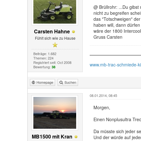
@ Brüllrohr: ...Du gibs
nicht zu begreifen schei
das "Totschweigen" der
haben will, dann dürfen
Carsten Hahne
wäre der 1800 Intercoo
Gruss Carsten
Fühlt sich wie zu Hause
Beiträge: 1.682
Themen: 224
Registriert seit: Oct 2008
www.mb-trac-schmiede-k
Bewertung:
38
Homepage
Suchen
08.01.2014, 08:45
Morgen,
Einen Nonplusultra Treck
Da müsste sich jeder 
MB1500 mit Kran
Und der würde auf jedem