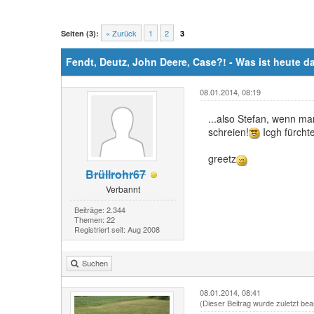
« Zurück
1
2
Seiten (3):
3
Fendt, Deutz, John Deere, Case?! - Was ist heute d
08.01.2014, 08:19
...also Stefan, wenn ma
schreien!
Icgh fürchte
greetz
Brüllrohr67
Verbannt
Beiträge: 2.344
Themen: 22
Registriert seit: Aug 2008
Suchen
08.01.2014, 08:41
(Dieser Beitrag wurde zuletzt bea