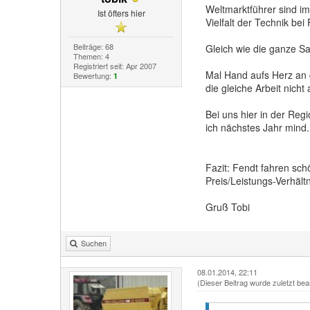
Weltmarktführer sind im
Ist öfters hier
Vielfalt der Technik be
Beiträge: 68
Gleich wie die ganze Sac
Themen: 4
Registriert seit: Apr 2007
Mal Hand aufs Herz an 
Bewertung:
1
die gleiche Arbeit nicht
Bei uns hier in der Reg
ich nächstes Jahr mind.
Fazit: Fendt fahren sc
Preis/Leistungs-Verhältn
Gruß Tobi
Suchen
08.01.2014, 22:11
(Dieser Beitrag wurde zuletzt bea