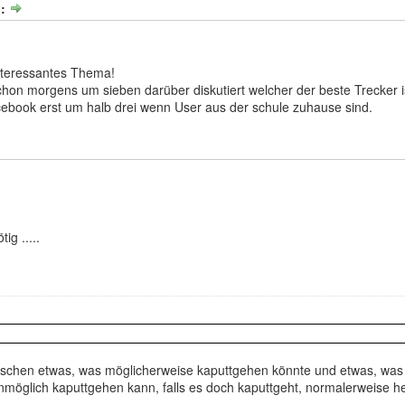
b:
interessantes Thema!
schon morgens um sieben darüber diskutiert welcher der beste Trecker i
cebook erst um halb drei wenn User aus der schule zuhause sind.
ig .....
schen etwas, was möglicherweise kaputtgehen könnte und etwas, was 
nmöglich kaputtgehen kann, falls es doch kaputtgeht, normalerweise he