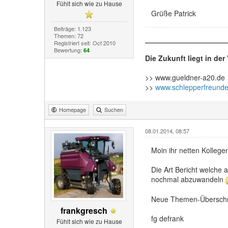
Fühlt sich wie zu Hause
Grüße Patrick
Beiträge: 1.123
Themen: 72
Registriert seit: Oct 2010
Bewertung:
64
Die Zukunft liegt in de
>> www.gueldner-a20.de
>>
www.schlepperfreunde
Homepage
Suchen
08.01.2014, 08:57
Moin ihr netten Kollegen
Die Art Bericht welche 
nochmal abzuwandeln
Neue Themen-Überschrift
frankgresch
fg defrank
Fühlt sich wie zu Hause