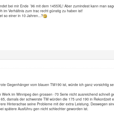
ndet bei mir Ende ´96 mit dem 1455XL! Aber zumindest kann man sag
h im Verhältnis zum trac recht günstig zu haben ist!
et so einer in 10 Jahren...?
te Gegenhänger vom blauen TM190 ist, würde ich ganz vorsichtig sei
m Werk im Winnipeg den grossen -70 Serie nicht ausreichend schnell ge
165, damals der schwerste TM würden die 175 und 190 in Rekordzeit en
erere Hinterachse seine Probleme mit der extra Leistung. Deswegen si
ei spätere Ausführu gen nicht schlechter geworden ist.