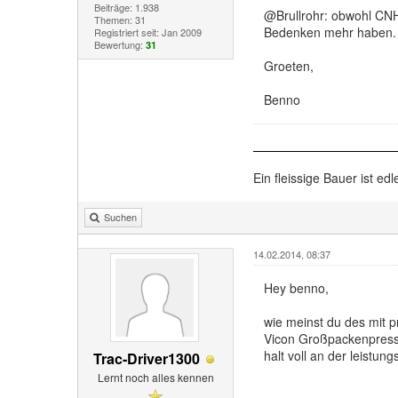
Beiträge: 1.938
@Brullrohr: obwohl CNH 
Themen: 31
Bedenken mehr haben. Ob
Registriert seit: Jan 2009
Bewertung:
31
Groeten,
Benno
Ein fleissige Bauer ist edl
Suchen
14.02.2014, 08:37
Hey benno,
wie meinst du des mit p
Vicon Großpackenpresse.
halt voll an der leistu
Trac-Driver1300
Lernt noch alles kennen