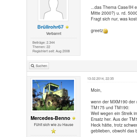
...das Thema Case/IH e
Mitte 2000?) u. rd. 5000
Fragt sich nur, was kost
Brüllrohr67
greetz
Verbannt
Beiträge: 2.344
Themen: 22
Registriert seit: Aug 2008
Suchen
13.02.2014, 22:35
Moin,
wenn der MXM190 der ro
TM175 und TM190:
Weil wegen ein Streik i
Mercedes-Benno
Ersatz her. Aus der TM
Fühlt sich wie zu Hause
Heck hätte, trotz schw
geblieben, obwohl das b