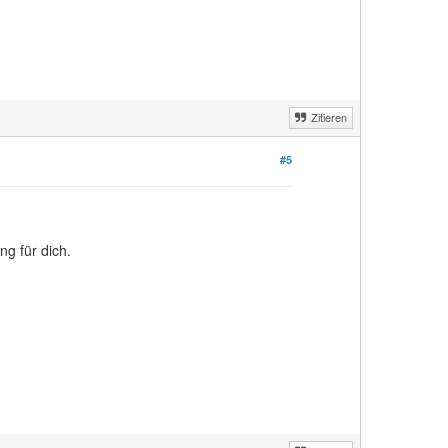
Zitieren
#5
ng für dich.