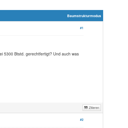
Baumstrukturmodus
#1
 5300 Btstd. gerechtfertigt? Und auch was
Zitieren
#2