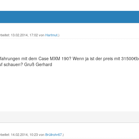
rbeitet: 13.02.2014, 17:02 von
Hartmut
.)
fahrungen mit dem Case MXM 190? Wenn ja ist der preis mit 31500€bei
auf schauen? Gruß Gerhard
rbeitet: 14.02.2014, 10:23 von
Brüllrohr67
.)