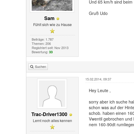
Und 65 km/h sind beim 
Gruß Udo
Sam
Fühlt sich wie zu Hause
Beiträge: 1.787
Themen: 206
Registriert seit: Nov 2013
Bewertung:
33
Suchen
15.02.2014, 09:37
Hey Leute ,
sorry aber ich suche ha
schon was auf der Hint
schob. haben einen 160-
Trac-Driver1300
Vwentil gebrochen und h
Lernt noch alles kennen
nem 160-90dt rumliege