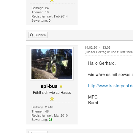
Beiträge: 24
Themen: 10
Registriert seit: Feb 2014
Bewertung:
0
Suchen
14.02.2014, 13:03
(Dieser Beitrag wurde zuletzt bea
Hallo Gerhard,
wie wäre es mit sowas ?
spl-bua
http://www.traktorpool.d
Fühlt sich wie zu Hause
MFG
Berni
Beiträge: 2.418
Themen: 48
Registriert seit: Mar 2010
Bewertung:
28