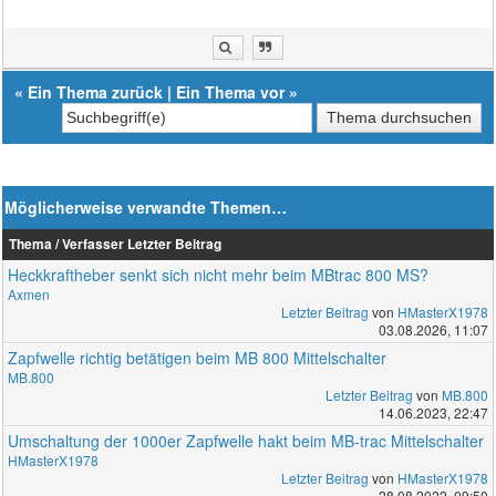
«
Ein Thema zurück
|
Ein Thema vor
»
Möglicherweise verwandte Themen…
Thema / Verfasser
Letzter Beitrag
Heckkraftheber senkt sich nicht mehr beim MBtrac 800 MS?
Axmen
Letzter Beitrag
von
HMasterX1978
03.08.2026, 11:07
Zapfwelle richtig betätigen beim MB 800 Mittelschalter
MB.800
Letzter Beitrag
von
MB.800
14.06.2023, 22:47
Umschaltung der 1000er Zapfwelle hakt beim MB-trac Mittelschalter
HMasterX1978
Letzter Beitrag
von
HMasterX1978
28.08.2022, 09:50