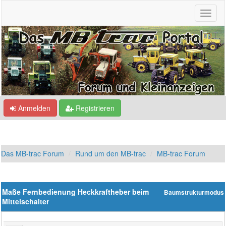
Anmelden
Registrieren
Das MB-trac Forum
Rund um den MB-trac
MB-trac Forum
Maße Fernbedienung Heckkraftheber beim
Baumstrukturmodus
Mittelschalter