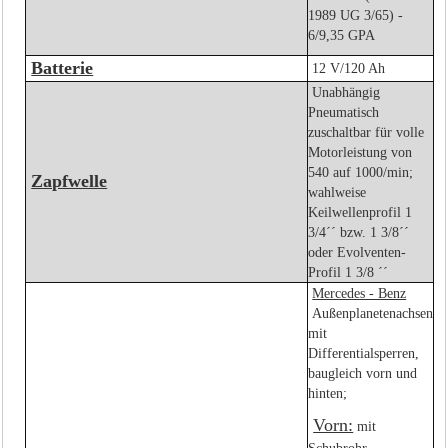
1989 UG 3/65) -
6/9,35 GPA
Batterie
12 V/120 Ah
Unabhängig
Pneumatisch
zuschaltbar für volle
Motorleistung von
540 auf 1000/min;
Zapfwelle
wahlweise
Keilwellenprofil 1
3/4´´ bzw. 1 3/8´´
oder Evolventen-
Profil 1 3/8 ´´
Mercedes - Benz
Außenplanetenachsen
mit
Differentialsperren,
baugleich vorn und
hinten;
Vorn:
mit