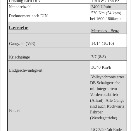
Leistung nach DIN
115 kW / 156 PS
Nenndrehzahl
2400 U/min.
530 Nm (54 kpm)
Drehmoment nach DIN
bei 1600-1800/min.
Getriebe
Mercedes - Benz
14/14 (16/16)
Gangzahl (V/R)
7/7 (8/8)
Kriechgänge
30/40 Km/h
Endgeschwindigkeit
Vollsynchronisiertes
DB Schaltgetriebe
mit integriertem
Vorderradabtrieb
(Allrad). Alle Gänge
sind auch Rückwärts
Bauart
Fahrbar
(Wendegetriebe)
UG 3/40 (ab Ende