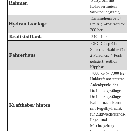
Walzprofil mit
Rahmen
Rohrquerträgern
verwindungsfähig
Zahnradpumpe 57
Hydraulikanlage
l/min. ; Arbeitsdruck
200 bar
Kraftstofftank
240 Liter
OECD Geprüfte
Sicherheitskabine für
Fahrerhaus
2 Personen; 4 Punkt
gelagert, seitlich
Kippbar
7000 kp (~ 7000 kg)
Hubkraft am unteren
Anlenkpunkt des
Dreipunktgestänges.
Dreipunktgestänge
Kat. lll nach Norm
Kraftheber hinten
mit Regelhydraulik
für Zugwiederstands-,
Lage- und
Mischregelung