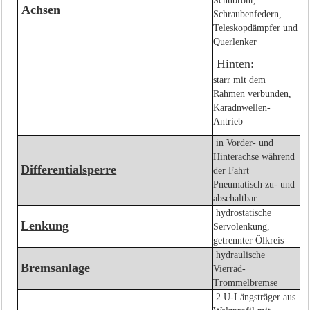
Schubrohr,
Achsen
Schraubenfedern,
Teleskopdämpfer und
Querlenker
Hinten:
starr mit dem
Rahmen verbunden,
Karadnwellen-
Antrieb
in Vorder- und
Hinterachse während
Differentialsperre
der Fahrt
Pneumatisch zu- und
abschaltbar
hydrostatische
Lenkung
Servolenkung,
getrennter Ölkreis
hydraulische
Bremsanlage
Vierrad-
Trommelbremse
2 U-Längsträger aus