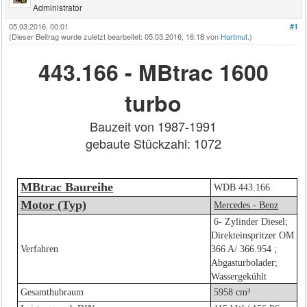
Administrator
05.03.2016, 00:01
#1
(Dieser Beitrag wurde zuletzt bearbeitet: 05.03.2016, 16:18 von
Hartmut
.)
443.166 - MBtrac 1600
turbo
Bauzeit von 1987-1991
gebaute Stückzahl: 1072
MBtrac Baureihe
WDB 443.166
Motor (Typ)
Mercedes - Benz
6- Zylinder Diesel;
Direkteinspritzer OM
Verfahren
366 A/ 366.954 ;
Abgasturbolader;
Wassergekühlt
Gesamthubraum
5958 cm³