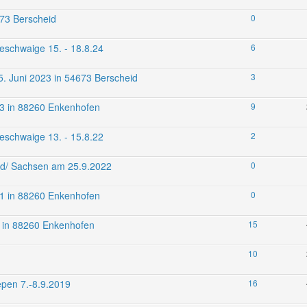
673 Berscheid
0
eschwaige 15. - 18.8.24
6
. Juni 2023 in 54673 Berscheid
3
023 in 88260 Enkenhofen
9
eschwaige 13. - 15.8.22
2
nd/ Sachsen am 25.9.2022
0
021 in 88260 Enkenhofen
0
19 in 88260 Enkenhofen
15
10
epen 7.-8.9.2019
16