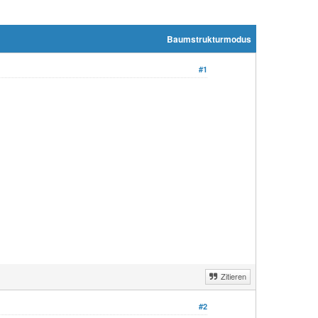
Baumstrukturmodus
#1
Zitieren
#2