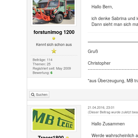
Hallo Bern,
ich denke Sabrina und
Dann sieht man sich ma
forstunimog 1200
Kennt sich schon aus
Gruß
Beiträge: 114
Christopher
Themen: 25
Registriert seit: May 2009
--------------------------------
Bewertung:
6
"aus Überzeugung, MB tr
Suchen
21.04.2016, 23:01
(Dieser Beitrag wurde zuletzt bea
Hallo Zusammen
Werde wahrscheinlich a
Tracer1800