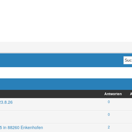
Antworten
A
23.8.26
0
0
025 in 88260 Enkenhofen
2