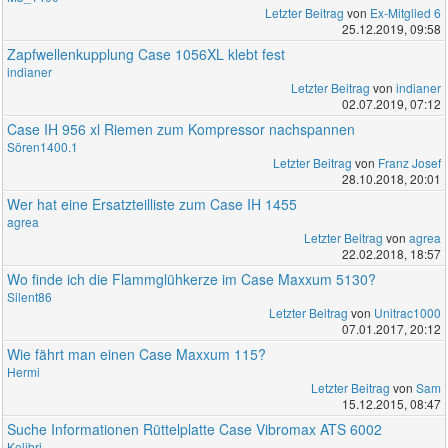
Letzter Beitrag
von
Ex-Mitglied 6
25.12.2019, 09:58
Zapfwellenkupplung Case 1056XL klebt fest
indianer
Letzter Beitrag
von
indianer
02.07.2019, 07:12
Case IH 956 xl Riemen zum Kompressor nachspannen
Sören1400.1
Letzter Beitrag
von
Franz Josef
28.10.2018, 20:01
Wer hat eine Ersatzteilliste zum Case IH 1455
agrea
Letzter Beitrag
von
agrea
22.02.2018, 18:57
Wo finde ich die Flammglühkerze im Case Maxxum 5130?
Silent86
Letzter Beitrag
von
Unitrac1000
07.01.2017, 20:12
Wie fährt man einen Case Maxxum 115?
Hermi
Letzter Beitrag
von
Sam
15.12.2015, 08:47
Suche Informationen Rüttelplatte Case Vibromax ATS 6002
Kolibri