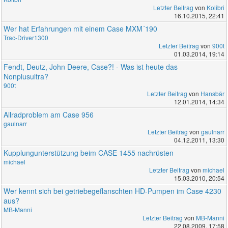
Letzter Beitrag
von
Kolibri
16.10.2015, 22:41
Wer hat Erfahrungen mit einem Case MXM´190
Trac-Driver1300
Letzter Beitrag
von
900t
01.03.2014, 19:14
Fendt, Deutz, John Deere, Case?! - Was ist heute das
Nonplusultra?
900t
Letzter Beitrag
von
Hansbär
12.01.2014, 14:34
Allradproblem am Case 956
gaulnarr
Letzter Beitrag
von
gaulnarr
04.12.2011, 13:30
Kupplungunterstützung beim CASE 1455 nachrüsten
michael
Letzter Beitrag
von
michael
15.03.2010, 20:54
Wer kennt sich bei getriebegeflanschten HD-Pumpen im Case 4230
aus?
MB-Manni
Letzter Beitrag
von
MB-Manni
22.08.2009, 17:58