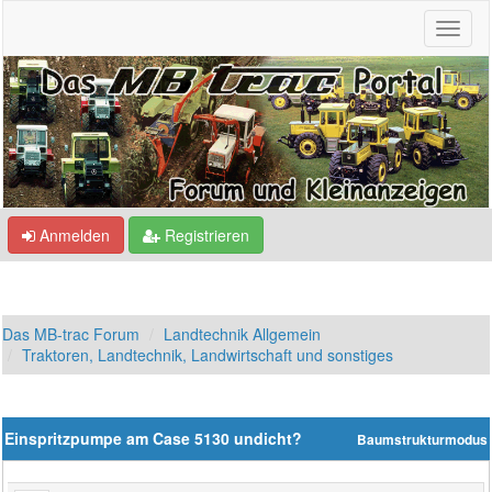
Anmelden
Registrieren
Das MB-trac Forum
Landtechnik Allgemein
Traktoren, Landtechnik, Landwirtschaft und sonstiges
Einspritzpumpe am Case 5130 undicht?
Baumstrukturmodus