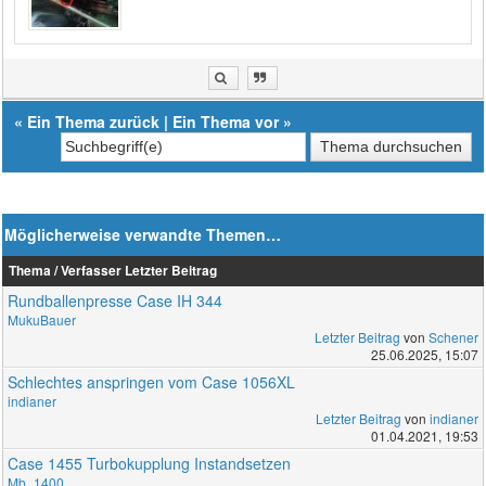
«
Ein Thema zurück
|
Ein Thema vor
»
Möglicherweise verwandte Themen…
Thema / Verfasser
Letzter Beitrag
Rundballenpresse Case IH 344
MukuBauer
Letzter Beitrag
von
Schener
25.06.2025, 15:07
Schlechtes anspringen vom Case 1056XL
indianer
Letzter Beitrag
von
indianer
01.04.2021, 19:53
Case 1455 Turbokupplung Instandsetzen
Mb_1400