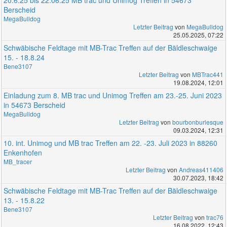
20.6.25 bis 22.06.25 MB trac und Unimog Treffen in 54673
Berscheid
MegaBulldog
Letzter Beitrag
von
MegaBulldog
25.05.2025, 07:22
Schwäbische Feldtage mit MB-Trac Treffen auf der Bäldleschwaige
15. - 18.8.24
Bene3107
Letzter Beitrag
von
MBTrac441
19.08.2024, 12:01
Einladung zum 8. MB trac und Unimog Treffen am 23.-25. Juni 2023
in 54673 Berscheid
MegaBulldog
Letzter Beitrag
von
bourbonburlesque
09.03.2024, 12:31
10. int. Unimog und MB trac Treffen am 22. -23. Juli 2023 in 88260
Enkenhofen
MB_tracer
Letzter Beitrag
von
Andreas411406
30.07.2023, 18:42
Schwäbische Feldtage mit MB-Trac Treffen auf der Bäldleschwaige
13. - 15.8.22
Bene3107
Letzter Beitrag
von
trac76
16.08.2022, 12:43