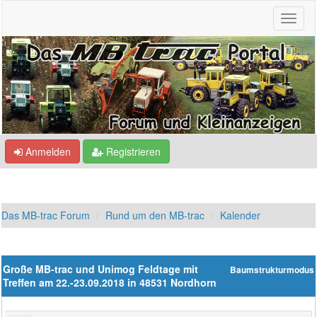
Anmelden
Registrieren
Das MB-trac Forum
Rund um den MB-trac
Kalender
Große MB-trac und Unimog Feldtage mit
Baumstrukturmodus
Treffen am 22.-23.09.2018 in 48531 Nordhorn