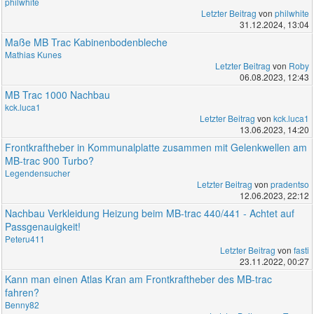
philwhite
Letzter Beitrag
von
philwhite
31.12.2024, 13:04
Maße MB Trac Kabinenbodenbleche
Mathias Kunes
Letzter Beitrag
von
Roby
06.08.2023, 12:43
MB Trac 1000 Nachbau
kck.luca1
Letzter Beitrag
von
kck.luca1
13.06.2023, 14:20
Frontkraftheber in Kommunalplatte zusammen mit Gelenkwellen am
MB-trac 900 Turbo?
Legendensucher
Letzter Beitrag
von
pradentso
12.06.2023, 22:12
Nachbau Verkleidung Heizung beim MB-trac 440/441 - Achtet auf
Passgenauigkeit!
Peteru411
Letzter Beitrag
von
fasti
23.11.2022, 00:27
Kann man einen Atlas Kran am Frontkraftheber des MB-trac
fahren?
Benny82