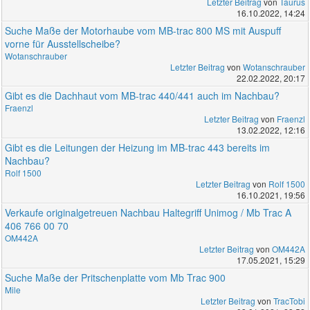
Letzter Beitrag
von
Taurus
16.10.2022, 14:24
Suche Maße der Motorhaube vom MB-trac 800 MS mit Auspuff
vorne für Ausstellscheibe?
Wotanschrauber
Letzter Beitrag
von
Wotanschrauber
22.02.2022, 20:17
Gibt es die Dachhaut vom MB-trac 440/441 auch im Nachbau?
Fraenzl
Letzter Beitrag
von
Fraenzl
13.02.2022, 12:16
Gibt es die Leitungen der Heizung im MB-trac 443 bereits im
Nachbau?
Rolf 1500
Letzter Beitrag
von
Rolf 1500
16.10.2021, 19:56
Verkaufe originalgetreuen Nachbau Haltegriff Unimog / Mb Trac A
406 766 00 70
OM442A
Letzter Beitrag
von
OM442A
17.05.2021, 15:29
Suche Maße der Pritschenplatte vom Mb Trac 900
Mile
Letzter Beitrag
von
TracTobi