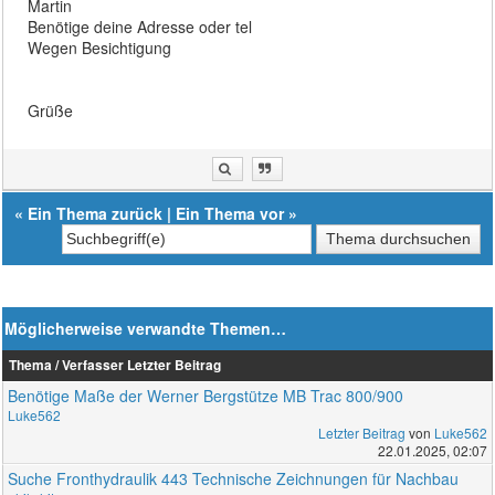
Martin
Benötige deine Adresse oder tel
Wegen Besichtigung
Grüße
«
Ein Thema zurück
|
Ein Thema vor
»
Möglicherweise verwandte Themen…
Thema / Verfasser
Letzter Beitrag
Benötige Maße der Werner Bergstütze MB Trac 800/900
Luke562
Letzter Beitrag
von
Luke562
22.01.2025, 02:07
Suche Fronthydraulik 443 Technische Zeichnungen für Nachbau