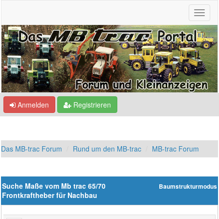
Anmelden
Registrieren
Das MB-trac Forum
Rund um den MB-trac
MB-trac Forum
Suche Maße vom Mb trac 65/70
Baumstrukturmodus
Frontkraftheber für Nachbau