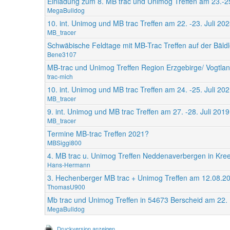
Einladung zum 8. MB trac und Unimog Treffen am 23.-25
MegaBulldog
10. int. Unimog und MB trac Treffen am 22. -23. Juli 2
MB_tracer
Schwäbische Feldtage mit MB-Trac Treffen auf der Bäldl
Bene3107
MB-trac und Unimog Treffen Region Erzgebirge/ Vogtla
trac-mich
10. int. Unimog und MB trac Treffen am 24. -25. Juli 2
MB_tracer
9. int. Unimog und MB trac Treffen am 27. -28. Juli 20
MB_tracer
Termine MB-trac Treffen 2021?
MBSiggi800
4. MB trac u. Unimog Treffen Neddenaverbergen in Kre
Hans-Hermann
3. Hechenberger MB trac + Unimog Treffen am 12.08.2
ThomasU900
Mb trac und Unimog Treffen in 54673 Berscheid am 22.
MegaBulldog
Druckversion anzeigen