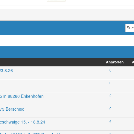
Antworten
A
23.8.26
0
0
025 in 88260 Enkenhofen
2
673 Berscheid
0
eschwaige 15. - 18.8.24
6