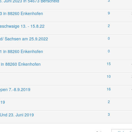
. Juni 2023 in 54673 Berscheid
3
023 in 88260 Enkenhofen
9
eschwaige 13. - 15.8.22
2
nd/ Sachsen am 25.9.2022
0
021 in 88260 Enkenhofen
0
19 in 88260 Enkenhofen
15
10
epen 7.-8.9.2019
16
019
2
 Und 23. Juni 2019
3