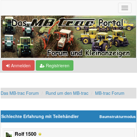
Anmelden
Registrieren
Das MB-trac Forum
Rund um den MB-trac
MB-trac Forum
Schlechte Erfahrung mit Teilehändler
Baumstrukturmodus
Rolf 1500