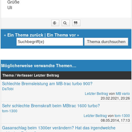
Grüße
Uli
«
Ein Thema zurück
|
Ein Thema vor
»
Möglicherweise verwandte Themen…
Thema / Verfasser
Letzter Beitrag
Schlechte Bremsleistung am MB-trac turbo 900?
DaTobi
Letzter Beitrag
von
MB vario
20.02.2021, 20:26
Sehr schlechte Bremskraft beim MBtrac 1600 turbo?
tom-1300
Letzter Beitrag
von
tom-1300
08.05.2014, 17:13
Gasanschlag beim 1300er verändern? Hat das irgendwelche