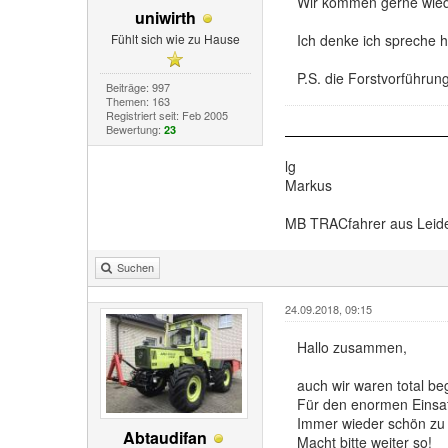
Wir kommen gerne wied
uniwirth
Fühlt sich wie zu Hause
Ich denke ich spreche h
P.S. die Forstvorführun
Beiträge: 997
Themen: 163
Registriert seit: Feb 2005
Bewertung:
23
lg
Markus
MB TRACfahrer aus Leid
Suchen
24.09.2018, 09:15
Hallo zusammen,
auch wir waren total be
Für den enormen Einsat
Immer wieder schön zu 
Abtaudifan
Macht bitte weiter so!