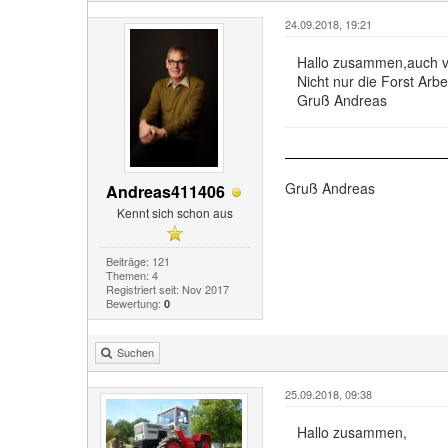
24.09.2018, 19:21
Hallo zusammen,auch von
Nicht nur die Forst Arb
Gruß Andreas
Gruß Andreas
Andreas411406
Kennt sich schon aus
Beiträge: 121
Themen: 4
Registriert seit: Nov 2017
Bewertung:
0
Suchen
25.09.2018, 09:38
Hallo zusammen,