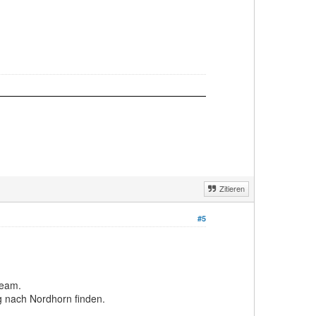
Zitieren
#5
Team.
g nach Nordhorn finden.