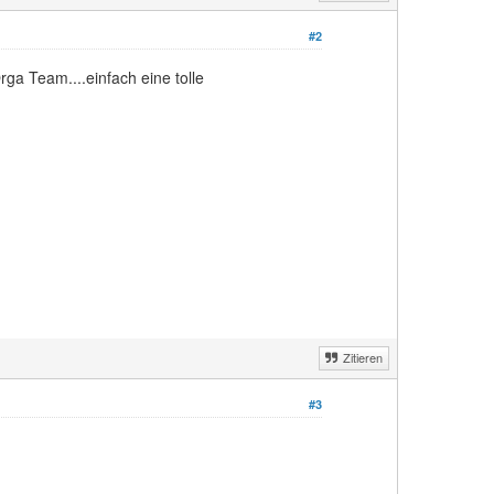
#2
ga Team....einfach eine tolle
Zitieren
#3