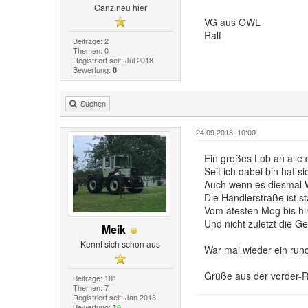
Ganz neu hier
VG aus OWL
Ralf
Beiträge: 2
Themen: 0
Registriert seit: Jul 2018
Bewertung:
0
Suchen
24.09.2018, 10:00
Ein großes Lob an alle 
Seit ich dabei bin hat si
Auch wenn es diesmal W
Die Händlerstraße ist s
Vom ätesten Mog bis hi
Und nicht zuletzt die G
Meik
Kennt sich schon aus
War mal wieder ein run
Grüße aus der vorder-
Beiträge: 181
Themen: 7
Registriert seit: Jan 2013
Bewertung:
15