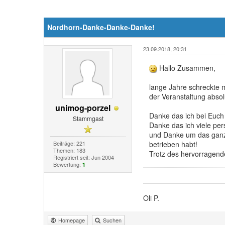
Nordhorn-Danke-Danke-Danke!
23.09.2018, 20:31
Hallo Zusammen,
lange Jahre schreckte 
der Veranstaltung absolu
unimog-porzel
Danke das ich bei Euch 
Stammgast
Danke das ich viele pers
und Danke um das ganze
Beiträge: 221
betrieben habt!
Themen: 183
Trotz des hervorragende
Registriert seit: Jun 2004
Bewertung:
1
Oli P.
Homepage
Suchen