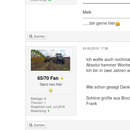
Meik
--------------------------------
......bin gerne hier
Suchen
24.09.2018, 17:38
Ich wollte auch nochmal 
Absolut hammer Wochen
Ich bin in zwei Jahren a
65/70 Fan
Ganz neu hier
Wie schon gesagt Danke 
Schöne grüße aus Bro
Beiträge: 9
Themen: 1
Frank
Registriert seit: Jul 2016
Bewertung:
1
Suchen