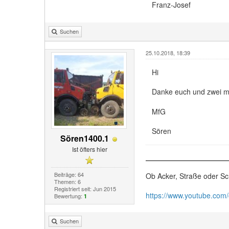
Franz-Josef
Suchen
25.10.2018, 18:39
Hi
Danke euch und zwei m
MfG
Sören
Sören1400.1
Ist öfters hier
Beiträge: 64
Ob Acker, Straße oder Sc
Themen: 6
Registriert seit: Jun 2015
https://www.youtube.com
Bewertung:
1
Suchen