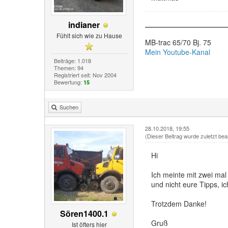
indianer
Fühlt sich wie zu Hause
MB-trac 65/70 Bj. 75
Mein Youtube-Kanal
Beiträge: 1.018
Themen: 94
Registriert seit: Nov 2004
Bewertung:
15
Suchen
28.10.2018, 19:55
(Dieser Beitrag wurde zuletzt bea
Hi
Ich meinte mit zwei mal
und nicht eure Tipps, 
Trotzdem Danke!
Sören1400.1
Gruß
Ist öfters hier