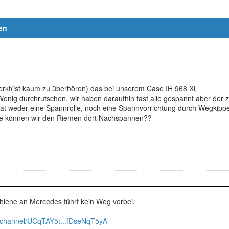
en
merkt(ist kaum zu überhören) das bei unserem Case IH 968 XL
 Wenig durchrutschen, wir haben daraufhin fast alle gespannt aber der
at weder eine Spannrolle, noch eine Spannvorrichtung durch Wegkipp
ie können wir den Riemen dort Nachspannen??
hiene an Mercedes führt kein Weg vorbei.
/channel/UCqTAY5t...fDseNqT5yA