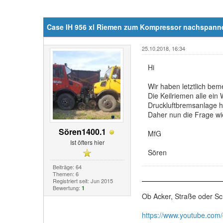
Case IH 956 xl Riemen zum Kompressor nachspann
25.10.2018, 16:34
Hi
Wir haben letztlich be
Die Keilriemen alle ein
Druckluftbremsanlage h
Daher nun die Frage w
Sören1400.1
MfG
Ist öfters hier
Sören
Beiträge: 64
Themen: 6
Registriert seit: Jun 2015
Bewertung:
1
Ob Acker, Straße oder Sc
https://www.youtube.com