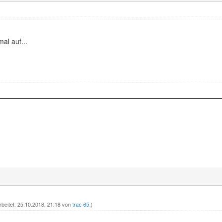
al auf...
rbeitet: 25.10.2018, 21:18 von
trac 65
.)