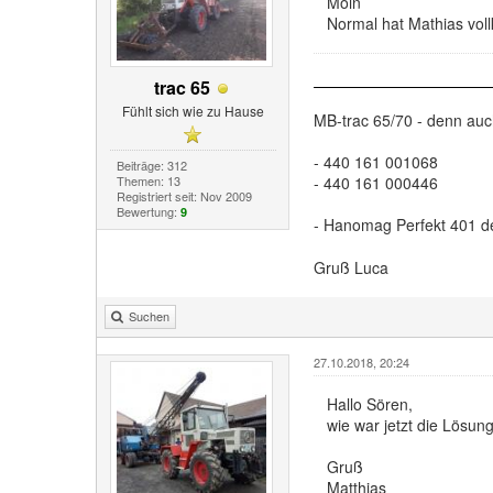
Moin
Normal hat Mathias voll
trac 65
Fühlt sich wie zu Hause
MB-trac 65/70 - denn au
- 440 161 001068
Beiträge: 312
Themen: 13
- 440 161 000446
Registriert seit: Nov 2009
Bewertung:
9
- Hanomag Perfekt 401 d
Gruß Luca
Suchen
27.10.2018, 20:24
Hallo Sören,
wie war jetzt die Lösu
Gruß
Matthias