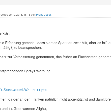
rbeitet: 25.10.2018, 18:13 von
Franz Josef
.)
erklärt!
die Erfahrung gemacht, dass starkes Spannen zwar hilft, aber es hilft
rmäßig?)zu beanspruchen.
harz zur Verbesserung genommen, das früher an Flachriemen genomme
entsprechenden Sprays Werbung:
/1-Stuck-400ml-We...rk:11:pf:0
emen, da der an den Flanken natürlich nicht abgenützt ist und damit brei
 und 14 Grad warmen Allgäu,