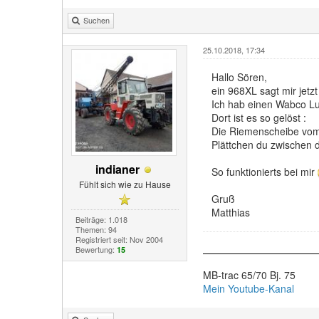
Suchen
25.10.2018, 17:34
Hallo Sören,
ein 968XL sagt mir jetz
Ich hab einen Wabco Luf
Dort ist es so gelöst :
Die Riemenscheibe vom K
Plättchen du zwischen d
indianer
So funktionierts bei mir
Fühlt sich wie zu Hause
Gruß
Matthias
Beiträge: 1.018
Themen: 94
Registriert seit: Nov 2004
Bewertung:
15
MB-trac 65/70 Bj. 75
Mein Youtube-Kanal