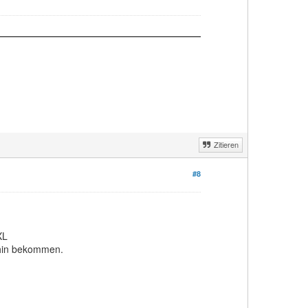
Zitieren
#8
XL
 hin bekommen.