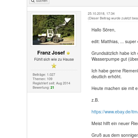
Suchen
25.10.2018, 17:34
(Dieser Beitrag wurde zuletzt bea
Hallo Sören,
edit: Matthias, ... super 
Franz Josef
Grundsätzlich habe ich 
Wasserpumpe gut (übe
Fühlt sich wie zu Hause
Ich habe gerne Riemen
Beiträge: 1.027
deutlich erhöht.
Themen: 109
Registriert seit: Aug 2014
Bewertung:
21
Heute machen sie mit 
z.B.
https://www.ebay.de/itm
Meist hilft ein neuer Ri
Gruß aus dem sonnigen