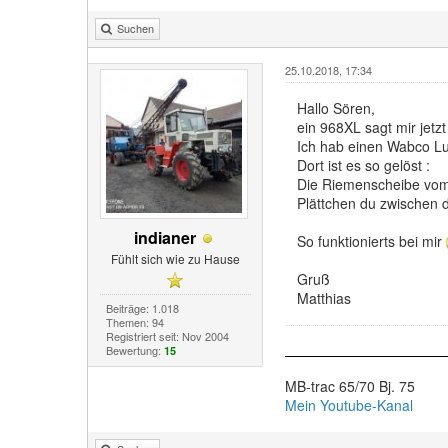
Suchen
25.10.2018, 17:34
Hallo Sören,
ein 968XL sagt mir jetz
Ich hab einen Wabco Luf
Dort ist es so gelöst :
Die Riemenscheibe vom K
Plättchen du zwischen d
indianer
So funktionierts bei mir
Fühlt sich wie zu Hause
Gruß
Matthias
Beiträge: 1.018
Themen: 94
Registriert seit: Nov 2004
Bewertung:
15
MB-trac 65/70 Bj. 75
Mein Youtube-Kanal