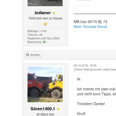
indianer
Fühlt sich wie zu Hause
MB-trac 65/70 Bj. 75
Mein Youtube-Kanal
Beiträge: 1.018
Themen: 94
Registriert seit: Nov 2004
Bewertung:
15
Suchen
28.10.2018, 19:55
(Dieser Beitrag wurde zuletzt bea
Hi
Ich meinte mit zwei mal
und nicht eure Tipps, 
Trotzdem Danke!
Sören1400.1
Gruß
Ist öfters hier