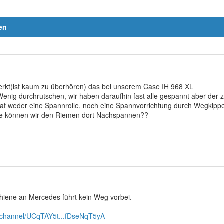
en
merkt(ist kaum zu überhören) das bei unserem Case IH 968 XL
 Wenig durchrutschen, wir haben daraufhin fast alle gespannt aber der
at weder eine Spannrolle, noch eine Spannvorrichtung durch Wegkipp
ie können wir den Riemen dort Nachspannen??
hiene an Mercedes führt kein Weg vorbei.
/channel/UCqTAY5t...fDseNqT5yA