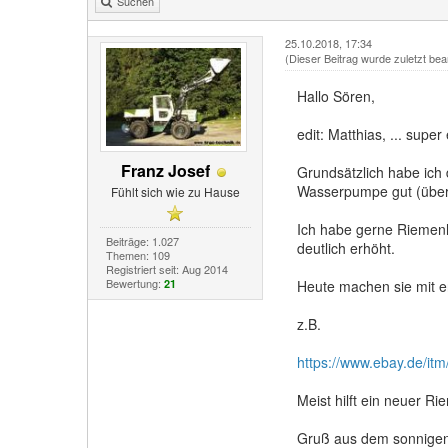
Suchen
25.10.2018, 17:34
(Dieser Beitrag wurde zuletzt bea
Hallo Sören,
edit: Matthias, ... super 
Franz Josef
Grundsätzlich habe ich 
Wasserpumpe gut (übe
Fühlt sich wie zu Hause
Ich habe gerne Riemen
Beiträge: 1.027
deutlich erhöht.
Themen: 109
Registriert seit: Aug 2014
Bewertung:
21
Heute machen sie mit 
z.B.
https://www.ebay.de/itm
Meist hilft ein neuer Ri
Gruß aus dem sonnigen