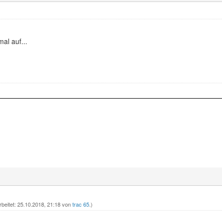
al auf...
rbeitet: 25.10.2018, 21:18 von
trac 65
.)