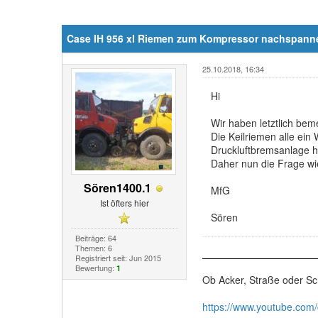
Case IH 956 xl Riemen zum Kompressor nachspann
25.10.2018, 16:34
Hi
Wir haben letztlich be
Die Keilriemen alle ein
Druckluftbremsanlage h
Daher nun die Frage w
Sören1400.1
MfG
Ist öfters hier
Sören
Beiträge: 64
Themen: 6
Registriert seit: Jun 2015
Bewertung:
1
Ob Acker, Straße oder Sc
https://www.youtube.com