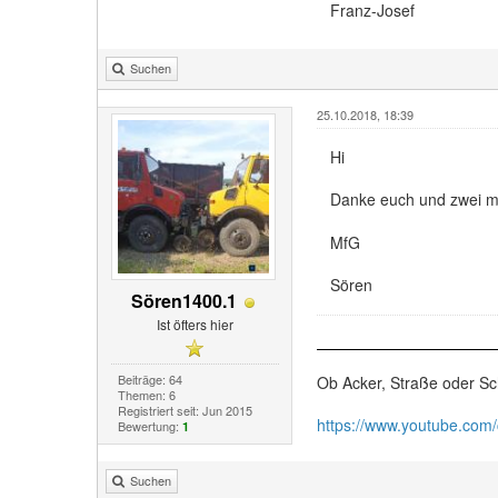
Franz-Josef
Suchen
25.10.2018, 18:39
Hi
Danke euch und zwei m
MfG
Sören
Sören1400.1
Ist öfters hier
Beiträge: 64
Ob Acker, Straße oder Sc
Themen: 6
Registriert seit: Jun 2015
https://www.youtube.com
Bewertung:
1
Suchen