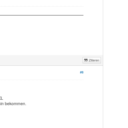
Zitieren
#8
XL
 hin bekommen.