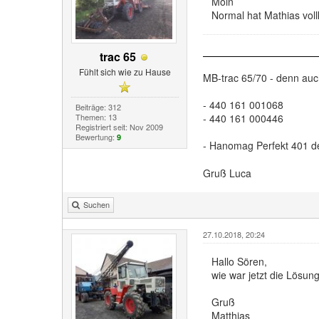
Moin
Normal hat Mathias voll
trac 65
Fühlt sich wie zu Hause
MB-trac 65/70 - denn au
- 440 161 001068
Beiträge: 312
Themen: 13
- 440 161 000446
Registriert seit: Nov 2009
Bewertung:
9
- Hanomag Perfekt 401 d
Gruß Luca
Suchen
27.10.2018, 20:24
Hallo Sören,
wie war jetzt die Lösu
Gruß
Matthias