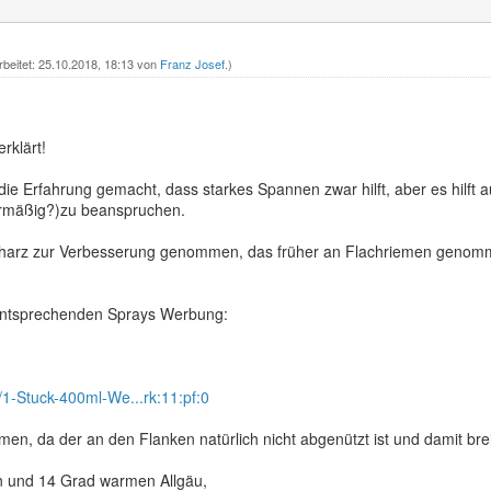
rbeitet: 25.10.2018, 18:13 von
Franz Josef
.)
erklärt!
die Erfahrung gemacht, dass starkes Spannen zwar hilft, aber es hilft
rmäßig?)zu beanspruchen.
harz zur Verbesserung genommen, das früher an Flachriemen genomme
entsprechenden Sprays Werbung:
/1-Stuck-400ml-We...rk:11:pf:0
emen, da der an den Flanken natürlich nicht abgenützt ist und damit brei
 und 14 Grad warmen Allgäu,