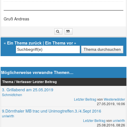
Gruß Andreas
«
Ein Thema zurück
|
Ein Thema vor
»
Möglicherweise verwandte Themen…
Thema / Verfasser
Letzter Beitrag
3. Grillabend am 25.05.2019
Schmidtchen
Letzter Beitrag
von
Westerwälder
27.05.2019, 16:06
9.Dörnthaler MB trac und Unimogtreffen.3./4.Sept 2016
uniwirth
Letzter Beitrag
von
uniwirth
25.08.2016, 08:26