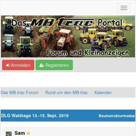
Anmelden
Registrieren
Das MB-trac Forum
Rund um den MB-trac
Kalender
DLG Waldtage 13.-15. Sept. 2019
Baumstrukturmodus
Sam