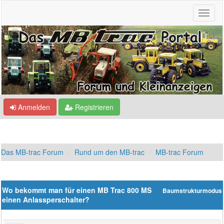
Anmelden
Registrieren
Das MB-trac Forum
Rund um den MB-trac
MB-trac Forum
Wo bekommt man für einen MB Trac 800 MS
Baumstrukturmodus
einen Anlassperschalter?