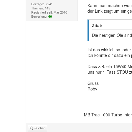
Beiträge: 3.241
Kann man machen wenn d
Themen: 145
der Link zeigt um einige
Registriert seit: Mar 2010
Bewertung:
66
Zitat:
Die heutigen Öle sin
Ist das wirklich so ,od
Ich könnte dir dazu ein
Dass z.B. ein 15W40 Moto
uns nur 1 Fass STOU z
Gruss
Roby
MB Trac 1000 Turbo Inte
Suchen