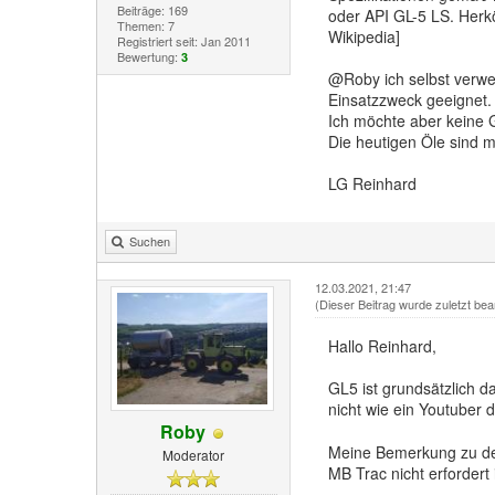
Beiträge: 169
oder API GL-5 LS. Herk
Themen: 7
Wikipedia]
Registriert seit: Jan 2011
Bewertung:
3
@Roby ich selbst verwe
Einsatzzweck geeignet.
Ich möchte aber keine 
Die heutigen Öle sind m
LG Reinhard
Suchen
12.03.2021, 21:47
(Dieser Beitrag wurde zuletzt bea
Hallo Reinhard,
GL5 ist grundsätzlich d
nicht wie ein Youtuber 
Roby
Meine Bemerkung zu dem
Moderator
MB Trac nicht erfordert 