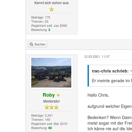
Kennt sich schon aus
Beiträge: 175
Themen: 23
Registriert seit: Jan 2006
Bewertung:
3
Suchen
12.03.2021, 11:07
trac-chris schrieb:
Er meinte gerade im M
Roby
Hallo Chris,
Moderator
aufgrund welcher Eigens
Beiträge: 3.241
Bedenken? Wenn Daimler 
Themen: 145
meist sogar mit der Frei
Registriert seit: Mar 2010
Bewertung:
Ich käme nie auf die Ide
66