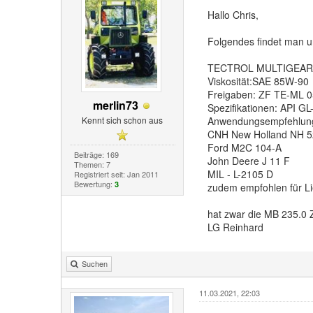
Hallo Chris,
Folgendes findet man u
TECTROL MULTIGEAR 
Viskosität:SAE 85W-90
Freigaben: ZF TE-ML 
merlin73
Spezifikationen: API GL
Kennt sich schon aus
Anwendungsempfehlun
CNH New Holland NH 5
Ford M2C 104-A
Beiträge: 169
John Deere J 11 F
Themen: 7
MIL - L-2105 D
Registriert seit: Jan 2011
Bewertung:
3
zudem empfohlen für Li
hat zwar die MB 235.0 Z
LG Reinhard
Suchen
11.03.2021, 22:03