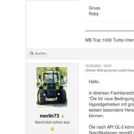
Gruss
Roby
MB Trac 1000 Turbo Inte
Suchen
12.03.2021, 12:47
(Dieser Beitrag wurde zuletzt bea
Hallo,
in diversen Fachbereich
"Öle für raue Bedingun
Hypoidgetrieben mit gro
weisen besondere Herst
merlin73
können.
Kennt sich schon aus
Öle nach API GL-5 könne
Spezifikationen gemäß 