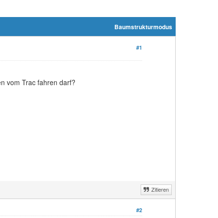
Baumstrukturmodus
#1
en vom Trac fahren darf?
Zitieren
#2