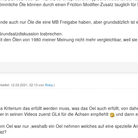
ömmliche Öle können durch einen Friction-Modifier-Zusatz tauglich für
nde auch nur Öle die eine MB Freigabe haben, aber grundsätzlich ist 
Grundsatzdiskussion losbrechen.
it den Ölen von 1980 meiner Meinung nicht mehr vergleichbar, weil sie
rbeitet: 12.03.2021, 22:13 von
Roby
.)
as Kriterium das erfüllt werden muss, was das Oel auch erfüllt, von dah
der in seinen Videos zuerst GL4 für die Achsen empfiehlt
und dann e
 Oel war nur ,weshalb ein Oel nehmen welches auf eine spezielle A
ist?