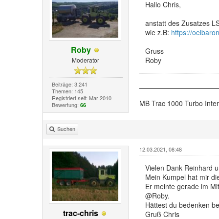
Hallo Chris,
anstatt des Zusatzes LS
wie z.B:
https://oelbar
Roby
Gruss
Roby
Moderator
Beiträge: 3.241
Themen: 145
Registriert seit: Mar 2010
MB Trac 1000 Turbo Inte
Bewertung:
66
Suchen
12.03.2021, 08:48
Vielen Dank Reinhard u
Mein Kumpel hat mir di
Er meinte gerade im Mit
@Roby.
Hättest du bedenken be
trac-chris
Gruß Chris