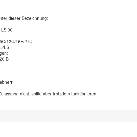
nter dieser Bezeichnung:
LS 90
05C/12C/16E/21C
-5/LS
gen:
20 B
ebherr
ulassung nicht, sollte aber trotzdem funktionieren!