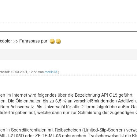
rcooler >> Fahrspass pur
rbeitet: 12.03.2021, 12:58 von
merlin73
.)
en im Internet wird folgendes über die Bezeichnung API GL5 geführt:
gen. Die Öle enthalten bis zu 6,5 % an verschleißmindernden Additive
ßem Achsversatz. Als Universalöl für alle Differentialgetriebe außer 
ellerfreigaben auf, welche dann nur zur Schmierung der zugehörigen
n in Sperrdifferentialen mit Reibscheiben (Limited-Slip-Sperren) verw
MIL-L-2105D oder ZF TE-ML-05 entsprechen. Typischerweise ist die Kla