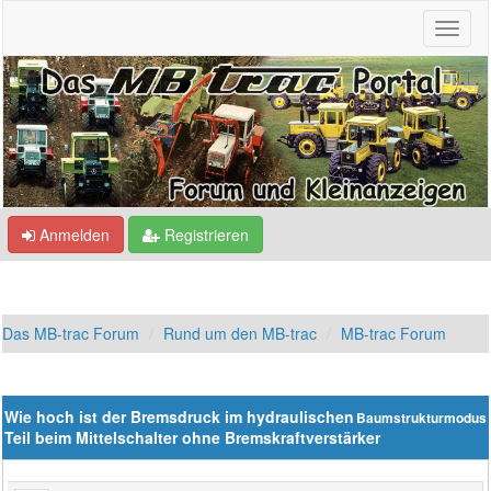
Anmelden
Registrieren
Das MB-trac Forum
Rund um den MB-trac
MB-trac Forum
Wie hoch ist der Bremsdruck im hydraulischen
Baumstrukturmodus
Teil beim Mittelschalter ohne Bremskraftverstärker