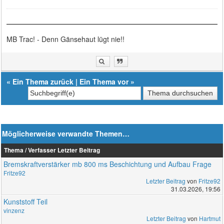
MB Trac! - Denn Gänsehaut lügt nie!!
«
Ein Thema zurück
|
Ein Thema vor
»
Möglicherweise verwandte Themen…
Thema / Verfasser
Letzter Beitrag
Bremskraftverstärker mb 800 ms Beschichtung und Aufbau Frage
Fritze92
Letzter Beitrag
von
Fritze92
31.03.2026, 19:56
Kunststoff Teil
vinzenz
Letzter Beitrag
von
Hartmut