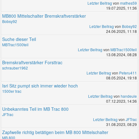
Letzter Beitrag
von
mathes59
19.07.2025, 11:36
MB800 Mittelschalter Bremskraftverstärker
Bobsy92
Letzter Beitrag
von
Bobsy92
24.06.2025, 11:18
Suche dieser Teil
MBTrac1500teil
Letzter Beitrag
von
MBTrac1500teil
13.08.2024, 08:28
Bremskraftverstärker Forsttrac
schrauber1962
Letzter Beitrag
von
Peteru411
08.05.2024, 19:18
Isri Sitz pumpt sich immer wieder hoch
1500er trac
Letzter Beitrag
von
handeule
07.12.2023, 14:36
Unbekanntes Teil im MB Trac 800
JFTrac
Letzter Beitrag
von
JFTrac
31.08.2023, 08:29
Zapfwelle richtig betätigen beim MB 800 Mittelschalter
MB.800