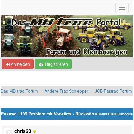
Anmelden
Registrieren
Das MB-trac Forum
Andere Trac Schlepper
JCB Fastrac Forum
Fastrac 1135 Problem mit Vorwärts - Rückwärts
Baumstrukturmodus
chris23