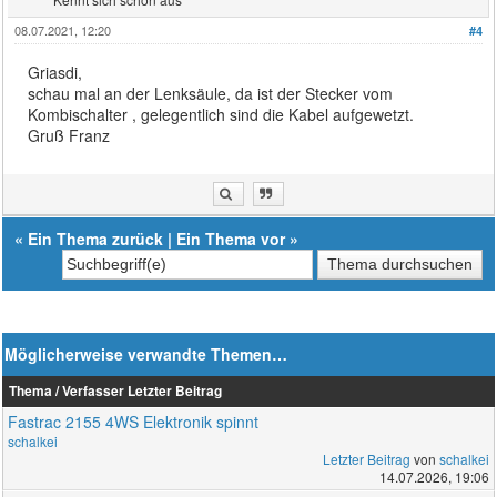
08.07.2021, 12:20
#4
Griasdi,
schau mal an der Lenksäule, da ist der Stecker vom
Kombischalter , gelegentlich sind die Kabel aufgewetzt.
Gruß Franz
«
Ein Thema zurück
|
Ein Thema vor
»
Möglicherweise verwandte Themen…
Thema / Verfasser
Letzter Beitrag
Fastrac 2155 4WS Elektronik spinnt
schalkei
Letzter Beitrag
von
schalkei
14.07.2026, 19:06