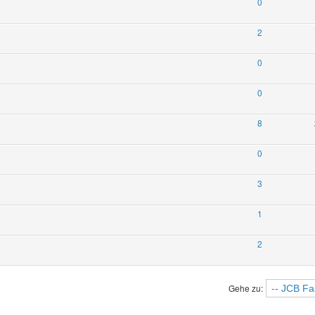
0
2
0
0
8
0
3
1
2
Gehe zu: