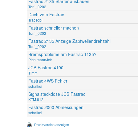
Fastrac 2135 Starter ausbauen
Toni_0202
Dach vom Fastrac
TracTobi
Fastrac schneller machen
Toni_0202
Fastrac 2135 Anzeige Zapfwellendrehzahl
Toni_0202
Bremsprobleme am Fastrac 1135?
PichlmannJoh
JCB Fastrac 4190
Timm
Fastrac 4WS Fehler
schalkei
Signalsteckdose JCB Fastrac
KTM.812
Fastrac 2000 Abmessungen
schalkei
Druckversion anzeigen