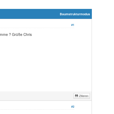
Baumstrukturmodus
#1
komme ? Grüße Chris
Zitieren
#2