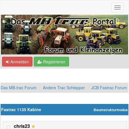
Anmelden
Registrieren
Das MB-trac Forum
Andere Trac Schlepper
JCB Fastrac Forum
Fastrac 1135 Kabine
Baumstrukturmodus
chris23