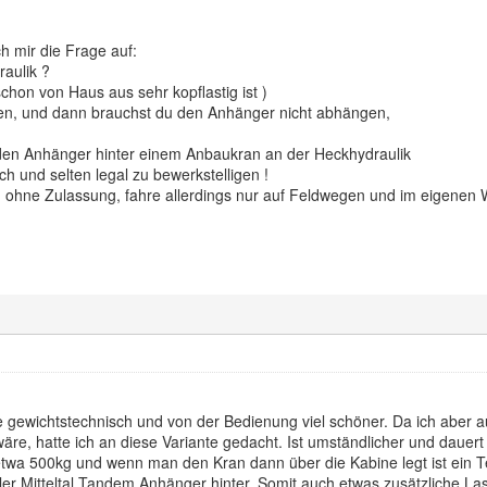
h mir die Frage auf:
aulik ?
chon von Haus aus sehr kopflastig ist )
en, und dann brauchst du den Anhänger nicht abhängen,
den Anhänger hinter einem Anbaukran an der Heckhydraulik
sch und selten legal zu bewerkstelligen !
 ohne Zulassung, fahre allerdings nur auf Feldwegen und im eigenen 
re gewichtstechnisch und von der Bedienung viel schöner. Da ich aber 
äre, hatte ich an diese Variante gedacht. Ist umständlicher und dauert 
 etwa 500kg und wenn man den Kran dann über die Kabine legt ist ein Tei
ller Mitteltal Tandem Anhänger hinter. Somit auch etwas zusätzliche Las