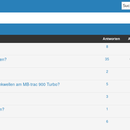
Antworten
A
8
ren?
35
2
nkwellen am MB-trac 900 Turbo?
5
3
en?
1
6