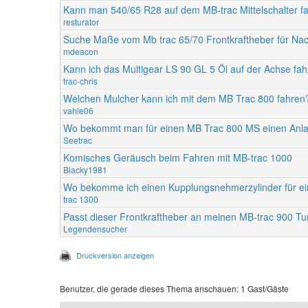
Kann man 540/65 R28 auf dem MB-trac Mittelschalter f
resturator
Suche Maße vom Mb trac 65/70 Frontkraftheber für Na
mdeacon
Kann ich das Multigear LS 90 GL 5 Öl auf der Achse fa
trac-chris
Welchen Mulcher kann ich mit dem MB Trac 800 fahren
vahle06
Wo bekommt man für einen MB Trac 800 MS einen Anla
Seetrac
Komisches Geräusch beim Fahren mit MB-trac 1000
Blacky1981
Wo bekomme ich einen Kupplungsnehmerzylinder für ei
trac 1300
Passt dieser Frontkraftheber an meinen MB-trac 900 Tu
Legendensucher
Druckversion anzeigen
Benutzer, die gerade dieses Thema anschauen: 1 Gast/Gäste