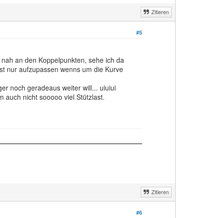
Zitieren
#5
ch nah an den Koppelpunkten, sehe ich da
 ist nur aufzupassen wenns um die Kurve
 noch geradeaus weiter will... uiuiui
m auch nicht sooooo viel Stützlast.
Zitieren
#6