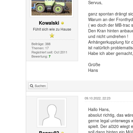
Servus,
ganz spontan drängt sic
Warum an der Fronthydr
Kowalski
( wo doch der MB-trac s
Fühlt sich wie zu Hause
Den Kran hinten anbau
und nicht umdrehen !
Anhängerkupplung für 
Beiträge: 388
ist natürlich problemati
Themen: 17
Registriert seit: Oct 2011
Habe ich aber gemacht,
Bewertung:
7
Grüße
Hans
Suchen
09.10.2022, 22:23
Hallo Hans,
absolut richtig, das wä
gerne legal unterwegs w
spielt. Der al320 wiegt
soll dann hinten ein Mü
Benny82