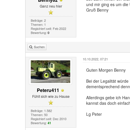
und mir ging es um die 
Ganz neu hier
Gruß Benny
Beiträge: 2
Themen: 1
Registriert seit: Feb 2022
Bewertung:
0
Suchen
10.10.2022, 07:21
Guten Morgen Benny
Bei der Legalität würde
dementsprechend denn f
Peteru411
Fühlt sich wie zu Hause
Allerdings gebe ich Han
kannst das doch einfac
Beiträge: 1.582
Lg Peter
Themen: 50
Registriert seit: Dec 2010
Bewertung:
41