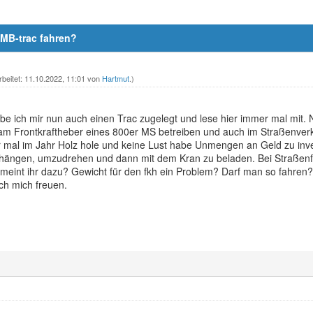
 MB-trac fahren?
rbeitet: 11.10.2022, 11:01 von
Hartmut
.)
be ich mir nun auch einen Trac zugelegt und lese hier immer mal mit.
 am Frontkraftheber eines 800er MS betreiben und auch im Straßenver
 mal im Jahr Holz hole und keine Lust habe Unmengen an Geld zu inves
hängen, umzudrehen und dann mit dem Kran zu beladen. Bei Straßenf
 meint ihr dazu? Gewicht für den fkh ein Problem? Darf man so fahren?
ch mich freuen.