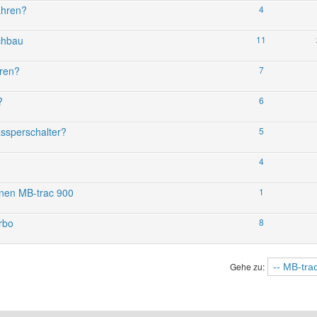
ahren?
4
chbau
11
hren?
7
?
6
ssperschalter?
5
4
nen MB-trac 900
1
rbo
8
Gehe zu: