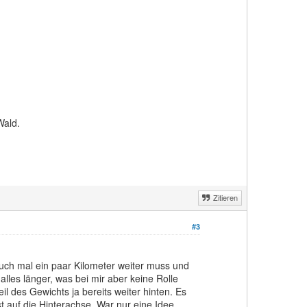
Wald.
Zitieren
#3
auch mal ein paar Kilometer weiter muss und
alles länger, was bei mir aber keine Rolle
l des Gewichts ja bereits weiter hinten. Es
t auf die Hinterachse. War nur eine Idee