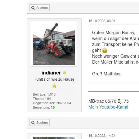
Suchen
16.10.2022, 03:04
Guten Morgen Benny,
wenn du sagst der Kran 
zum Transport keine Pro
geht
Noch weniger Gewicht al
Der Müller Mitteltal ist
indianer
Gruß Matthias
Fühlt sich wie zu Hause
Beiträge: 1.018
Themen: 94
MB-trac 65/70 Bj. 75
Registriert seit: Nov 2004
Mein Youtube-Kanal
Bewertung:
15
Suchen
16.10.2022, 14:24