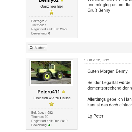
und mir ging es um die 
Ganz neu hier
Gruß Benny
Beiträge: 2
Themen: 1
Registriert seit: Feb 2022
Bewertung:
0
Suchen
10.10.2022, 07:21
Guten Morgen Benny
Bei der Legalität würde
dementsprechend denn f
Peteru411
Fühlt sich wie zu Hause
Allerdings gebe ich Han
kannst das doch einfac
Beiträge: 1.582
Lg Peter
Themen: 50
Registriert seit: Dec 2010
Bewertung:
41