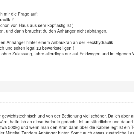
h mir die Frage auf:
aulik ?
chon von Haus aus sehr kopflastig ist )
en, und dann brauchst du den Anhänger nicht abhängen,
den Anhänger hinter einem Anbaukran an der Heckhydraulik
sch und selten legal zu bewerkstelligen !
 ohne Zulassung, fahre allerdings nur auf Feldwegen und im eigenen 
re gewichtstechnisch und von der Bedienung viel schöner. Da ich aber 
äre, hatte ich an diese Variante gedacht. Ist umständlicher und dauert 
 etwa 500kg und wenn man den Kran dann über die Kabine legt ist ein Tei
ller Mitteltal Tandem Anhänger hinter. Somit auch etwas zusätzliche Las