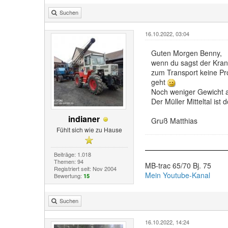
Suchen
16.10.2022, 03:04
Guten Morgen Benny,
wenn du sagst der Kran 
zum Transport keine Pro
geht
Noch weniger Gewicht al
Der Müller Mitteltal ist
indianer
Gruß Matthias
Fühlt sich wie zu Hause
Beiträge: 1.018
Themen: 94
MB-trac 65/70 Bj. 75
Registriert seit: Nov 2004
Mein Youtube-Kanal
Bewertung:
15
Suchen
16.10.2022, 14:24