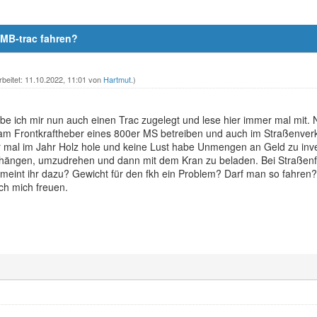
 MB-trac fahren?
rbeitet: 11.10.2022, 11:01 von
Hartmut
.)
be ich mir nun auch einen Trac zugelegt und lese hier immer mal mit.
 am Frontkraftheber eines 800er MS betreiben und auch im Straßenver
 mal im Jahr Holz hole und keine Lust habe Unmengen an Geld zu inves
hängen, umzudrehen und dann mit dem Kran zu beladen. Bei Straßenf
 meint ihr dazu? Gewicht für den fkh ein Problem? Darf man so fahren?
ch mich freuen.