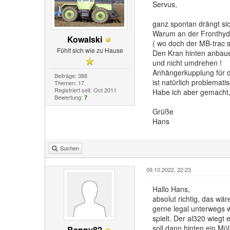
Servus,
ganz spontan drängt sic
Warum an der Fronthydr
Kowalski
( wo doch der MB-trac s
Fühlt sich wie zu Hause
Den Kran hinten anbau
und nicht umdrehen !
Anhängerkupplung für 
Beiträge: 388
ist natürlich problemati
Themen: 17
Registriert seit: Oct 2011
Habe ich aber gemacht,
Bewertung:
7
Grüße
Hans
Suchen
09.10.2022, 22:23
Hallo Hans,
absolut richtig, das wä
gerne legal unterwegs w
spielt. Der al320 wiegt
soll dann hinten ein Mü
Benny82