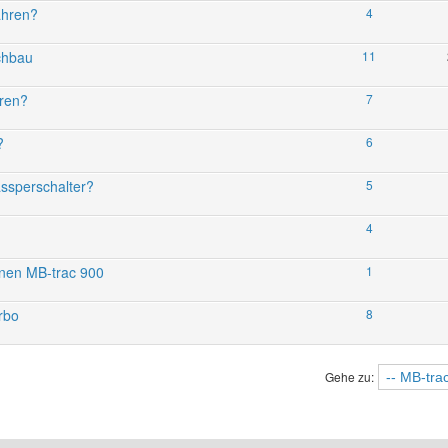
ahren?
4
chbau
11
hren?
7
?
6
ssperschalter?
5
4
nen MB-trac 900
1
rbo
8
Gehe zu: