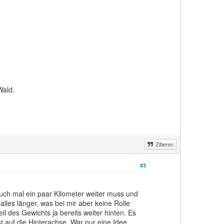
Wald.
Zitieren
#3
auch mal ein paar Kilometer weiter muss und
alles länger, was bei mir aber keine Rolle
l des Gewichts ja bereits weiter hinten. Es
t auf die Hinterachse. War nur eine Idee