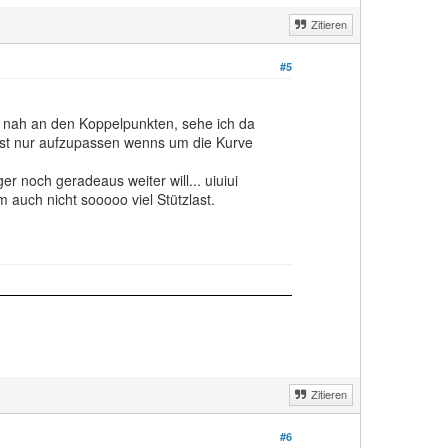
Zitieren
#5
ch nah an den Koppelpunkten, sehe ich da
 ist nur aufzupassen wenns um die Kurve
 noch geradeaus weiter will... uiuiui
m auch nicht sooooo viel Stützlast.
Zitieren
#6