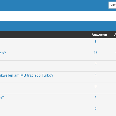
Antworten
A
8
ren?
35
2
nkwellen am MB-trac 900 Turbo?
5
3
en?
1
6