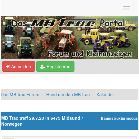
Anmelden
Registrieren
Das MB-trac Forum
Rund um den MB-trac
Kalender
MB Trac treff 29.7.23 in 6475 Midsund /
Baumstrukturmodus
Norwegen