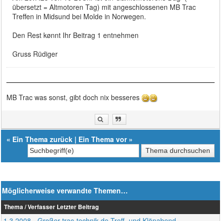
übersetzt = Altmotoren Tag) mit angeschlossenen MB Trac
Treffen in Midsund bei Molde in Norwegen.
Den Rest kønnt Ihr Beitrag 1 entnehmen
Gruss Rüdiger
MB Trac was sonst, gibt doch nix besseres
«
Ein Thema zurück
|
Ein Thema vor
»
Möglicherweise verwandte Themen…
Thema / Verfasser
Letzter Beitrag
1.3.2008 - Großer trac-technik.de Treff- und Klönabend