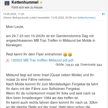
Kettenhummel
Fühlt sich wie zu Hause
13.05.2023, 11:20
#1
(Dieser Beitrag wurde zuletzt bearbeitet: 13.05.2023, 20:59 von
Kettenhummel
.)
Moin Leute,
am 29.7.23 von 10-20Uhr ist ein Gamlemotorens Dag mit
angeschlossenen MB Trac Treffen in Midsund bei Molde in
Norwegen.
Rest kønnt Ihr dem Flyer entnehmen
130523 MB Trac trefffen Midsund pdf.pdf
Größe:
Downloads:
749,61 KB
844
Midsund liegt auf einer Insel (Quasi neben Molde) und Ihr
müsst 2x eine Fåhre nehmen.
Nach Molde kommt Ihr zum Mordalsvågen Fergekai da fahrt
Ihr dann mit der Fåhre zum Solholmen Fergekai.
Wenn Ihr da runterkommt müsst Ihr links und seid nach ca
6km beim Innsidevegen 1084 wo das treffen ist.
Ihr kønnt auch rechts fahren dann kommt Ihr nach ca. 32km
an die gleiche Stelle auf der Insel. Habt dann schon die