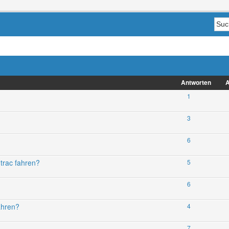
Antworten
A
1
3
6
trac fahren?
5
6
ahren?
4
7