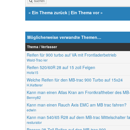
Suchen
«
Ein Thema zurück
|
Ein Thema vor
»
Möglicherweise verwandte Themen…
Thema / Verfasser
Reifen für 900 turbo auf VA mit Frontladerbetrieb
Wald-Trac-ler
Reifen 520/60R 28 auf 15 zoll Felgen
Hofa15
Welche Reifen für den MB-trac 900 Turbo auf 15x24
H.Ketterer
Kann man einen Atlas Kran am Frontkraftheber des MB-
Benny82
Kann man einen Rauch Axis EMC am MB trac fahren?
edwin
Kann man 540/65 R28 auf dem MB-trac Mittelschalter f
resturator
Passen 28 Zoll Reifen auf den MB-trac 900