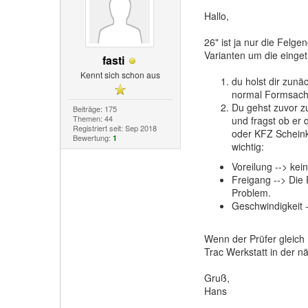
Hallo,
26" ist ja nur die Felg
Varianten um die eing
fasti
Kennt sich schon aus
du holst dir zunä
normal Formsach
Du gehst zuvor z
Beiträge: 175
Themen: 44
und fragst ob er
Registriert seit: Sep 2018
oder KFZ Scheinko
Bewertung:
1
wichtig:
Voreilung --> ke
Freigang --> Die 
Problem.
Geschwindigkeit -
Wenn der Prüfer gleich
Trac Werkstatt in der n
Gruß,
Hans