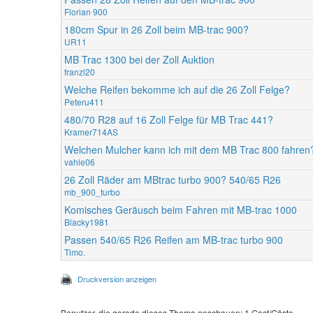
Florian 900
180cm Spur in 26 Zoll beim MB-trac 900?
UR11
MB Trac 1300 bei der Zoll Auktion
franzl20
Welche Reifen bekomme ich auf die 26 Zoll Felge?
Peteru411
480/70 R28 auf 16 Zoll Felge für MB Trac 441?
Kramer714AS
Welchen Mulcher kann ich mit dem MB Trac 800 fahren
vahle06
26 Zoll Räder am MBtrac turbo 900? 540/65 R26
mb_900_turbo
Komisches Geräusch beim Fahren mit MB-trac 1000
Blacky1981
Passen 540/65 R26 Reifen am MB-trac turbo 900
Timo.
Druckversion anzeigen
Benutzer, die gerade dieses Thema anschauen: 1 Gast/Gäste