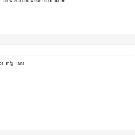
 - ich würde das wieder so machen.
pps mfg Hansi