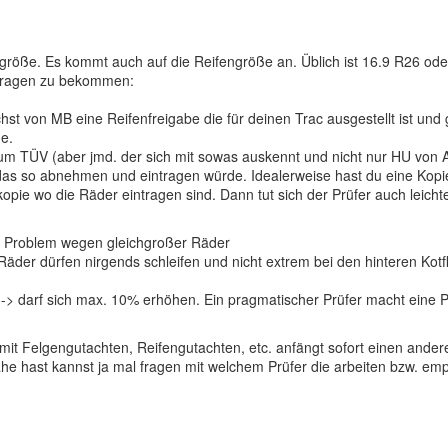
engröße. Es kommt auch auf die Reifengröße an. Üblich ist 16.9 R26 o
etragen zu bekommen:
chst von MB eine Reifenfreigabe die für deinen Trac ausgestellt ist un
e.
um TÜV (aber jmd. der sich mit sowas auskennt und nicht nur HU von A
 das so abnehmen und eintragen würde. Idealerweise hast du eine Kop
pie wo die Räder eintragen sind. Dann tut sich der Prüfer auch leichter
in Problem wegen gleichgroßer Räder
Räder dürfen nirgends schleifen und nicht extrem bei den hinteren Kot
-> darf sich max. 10% erhöhen. Ein pragmatischer Prüfer macht eine Pr
 mit Felgengutachten, Reifengutachten, etc. anfängt sofort einen an
ähe hast kannst ja mal fragen mit welchem Prüfer die arbeiten bzw. em