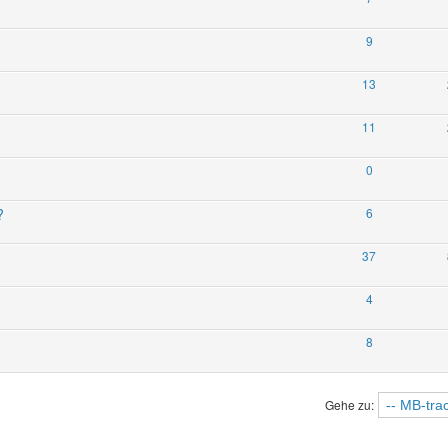
9
13
11
0
?
6
37
4
8
Gehe zu: