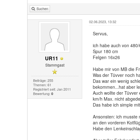
Suchen
02.06.2023, 13:32
Servus,
ich habe auch von 480/
Spur 180 cm
Felgen 16x26
UR11
Stammgast
Habe mir von MB die Fr
Was der Tüvver noch ha
Beiträge: 255
Das war ein wenig schl
Themen: 61
bekommen...hat aber le
Registriert seit: Jan 2011
Auch wollte der Tüvver 
Bewertung:
0
km/h Max. nicht abgede
Das habe ich simple mit
Ansonsten: ich musste 
an den vorderen Kotflüg
Habe den Lenkeinschlag