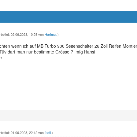
rbeitet: 02.06.2023, 10:58 von
Hartmut
.)
chten wenn ich auf MB Turbo 900 Seitenschalter 26 Zoll Reifen Monti
 Tüv darf man nur bestimmte Grösse ? mfg Hansi
e
rbeitet: 01.06.2023, 22:12 von
fasti
.)