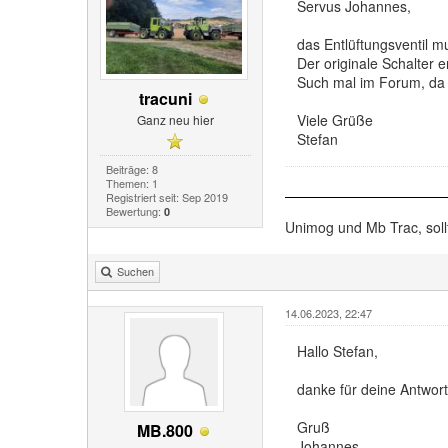
Servus Johannes,
das Entlüftungsventil mu
Der originale Schalter en
Such mal im Forum, da f
tracuni
Viele Grüße
Ganz neu hier
Stefan
Beiträge: 8
Themen: 1
Registriert seit: Sep 2019
Bewertung:
0
Unimog und Mb Trac, soll
Suchen
14.06.2023, 22:47
Hallo Stefan,
danke für deine Antwort
Gruß
MB.800
Johannes