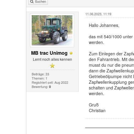
Suchen
11.06.2023, 11:19
Hallo Johannes,
das mit 540/1000 unter
werden.
MB trac Unimog
Zum Einlegen der Zapfwe
den Fahrantrieb. Mit de
Lernt noch alles kennen
musst du nur die pneum
dann die Zapfwellenkupp
Beiträge: 33
Getriebeölpumpe nicht l
Themen: 1
Zapfwellenkupplung gem
Registriert seit: Aug 2022
Bewertung:
0
schalten und Zapfwelle
werden.
Gruß
Christian