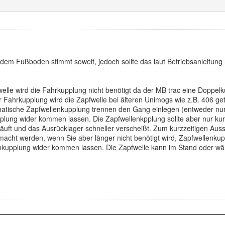
 dem Fußboden stimmt soweit, jedoch sollte das laut Betriebsanleitung
lle wird die Fahrkupplung nicht benötigt da der MB trac eine Doppelk
r Fahrkupplung wird die Zapfwelle bei älteren Unimogs wie z.B. 406 g
atische Zapfwellenkupplung trennen den Gang einlegen (entweder nur 
lung wider kommen lassen. Die Zapfwellenkpplung sollte aber nur kurz
äuft und das Ausrücklager schneller verscheißt. Zum kurzzeitigen Auss
acht werden, wenn Sie aber länger nicht benötigt wird, Zapfwellenkup
nkupplung wider kommen lassen. Die Zapfwelle kann im Stand oder wäh