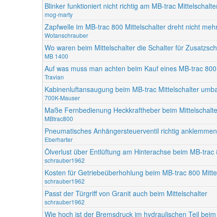
Blinker funktioniert nicht richtig am MB-trac Mittelschalte
mog-marty
Zapfwelle im MB-trac 800 Mittelschalter dreht nicht meh
Wotanschrauber
Wo waren beim Mittelschalter die Schalter für Zusatzsc
MB 1400
Auf was muss man achten beim Kauf eines MB-trac 800 
Travian
Kabinenluftansaugung beim MB-trac Mittelschalter um
700K-Mauser
Maße Fernbedienung Heckkraftheber beim Mittelschalte
MBtrac800
Pneumatisches Anhängersteuerventil richtig anklemmen
Eberharter
Ölverlust über Entlüftung am Hinterachse beim MB-trac 8
schrauber1962
Kosten für Getriebeüberhohlung beim MB-trac 800 Mitte
schrauber1962
Passt der Türgriff von Granit auch beim Mittelschalter
schrauber1962
Wie hoch ist der Bremsdruck im hydraulischen Teil beim