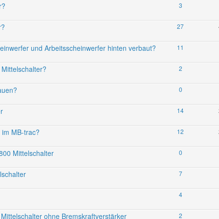
r?
3
r?
27
heinwerfer und Arbeitsscheinwerfer hinten verbaut?
11
Mittelschalter?
2
bauen?
0
r
14
 im MB-trac?
12
00 Mittelschalter
0
lschalter
7
4
 Mittelschalter ohne Bremskraftverstärker
2