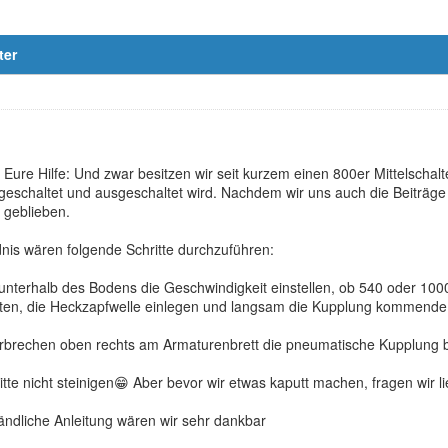
ter
g Eure Hilfe: Und zwar besitzen wir seit kurzem einen 800er Mittelschalt
ingeschaltet und ausgeschaltet wird. Nachdem wir uns auch die Beiträg
 geblieben.
is wären folgende Schritte durchzuführen:
 unterhalb des Bodens die Geschwindigkeit einstellen, ob 540 oder 10
ten, die Heckzapfwelle einlegen und langsam die Kupplung kommende
erbrechen oben rechts am Armaturenbrett die pneumatische Kupplung 
 bitte nicht steinigen😁 Aber bevor wir etwas kaputt machen, fragen wir l
tändliche Anleitung wären wir sehr dankbar