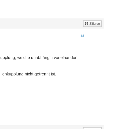
Zitieren
#2
lkupplung, welche unabhängin voneinander
enkupplung nicht getrennt ist.