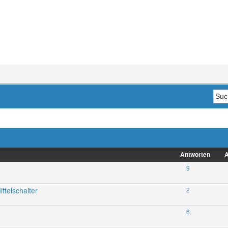
Antworten
A
9
ttelschalter
2
6