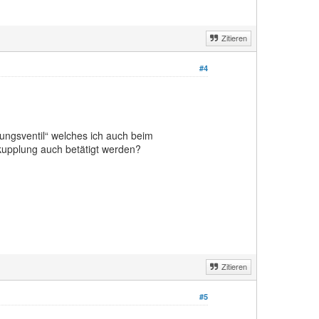
Zitieren
#4
tungsventil“ welches ich auch beim
nkupplung auch betätigt werden?
Zitieren
#5