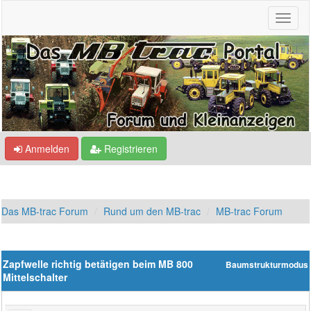
Anmelden
Registrieren
Das MB-trac Forum
Rund um den MB-trac
MB-trac Forum
Zapfwelle richtig betätigen beim MB 800
Baumstrukturmodus
Mittelschalter