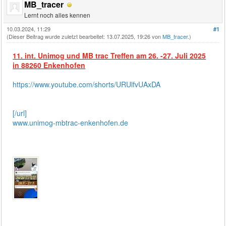
MB_tracer
Lernt noch alles kennen
10.03.2024, 11:29
#1
(Dieser Beitrag wurde zuletzt bearbeitet: 13.07.2025, 19:26 von
MB_tracer
.)
11. int. Unimog und MB trac Treffen am 26. -27. Juli 2025
in 88260 Enkenhofen
https://www.youtube.com/shorts/URUlfvUAxDA
[/url]
www.unimog-mbtrac-enkenhofen.de