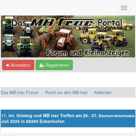
Anmelden
Registrieren
Das MB-trac Forum
Rund um den MB-trac
Kalender
11. int. Unimog und MB trac Treffen am 26. -27.
Baumstrukturmodus
Juli 2025 in 88260 Enkenhofen