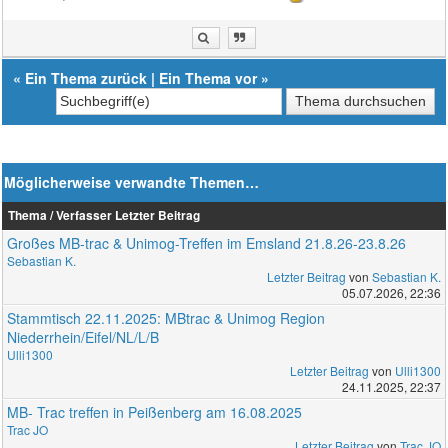
«
Ein Thema zurück
|
Ein Thema vor
»
Möglicherweise verwandte Themen…
Thema / Verfasser
Letzter Beitrag
Großes MB-trac & Unimog-Treffen im Emsland 21.8.26-23.8.26
Sebastian K.
Letzter Beitrag
von
Sebastian K.
05.07.2026, 22:36
Stammtisch 22.11.2025: MBtrac & Unimog Region
Niederrhein/Eifel/NL/L/B
Ulli1300
Letzter Beitrag
von
Ulli1300
24.11.2025, 22:37
MB- Trac treffen in Peißenberg am 16.08.2025
Trac JO
Letzter Beitrag
von
Trac JO