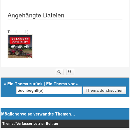
Angehängte Dateien
Thumbnail(s)
«
Ein Thema zurück
|
Ein Thema vor
»
Möglicherweise verwandte Themen…
Thema / Verfasser
Letzter Beitrag