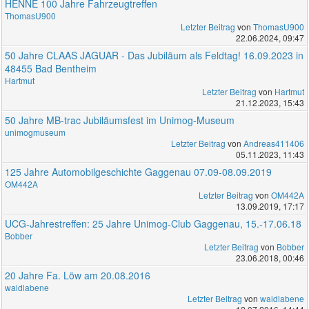
HENNE 100 Jahre Fahrzeugtreffen
ThomasU900
Letzter Beitrag
von
ThomasU900
22.06.2024, 09:47
50 Jahre CLAAS JAGUAR - Das Jubiläum als Feldtag! 16.09.2023 in
48455 Bad Bentheim
Hartmut
Letzter Beitrag
von
Hartmut
21.12.2023, 15:43
50 Jahre MB-trac Jubiläumsfest im Unimog-Museum
unimogmuseum
Letzter Beitrag
von
Andreas411406
05.11.2023, 11:43
125 Jahre Automobilgeschichte Gaggenau 07.09-08.09.2019
OM442A
Letzter Beitrag
von
OM442A
13.09.2019, 17:17
UCG-Jahrestreffen: 25 Jahre Unimog-Club Gaggenau, 15.-17.06.18
Bobber
Letzter Beitrag
von
Bobber
23.06.2018, 00:46
20 Jahre Fa. Löw am 20.08.2016
waidlabene
Letzter Beitrag
von
waidlabene