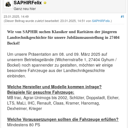
SAPHIRFelix
Ganz neu hier
23.01.2025, 14:49
#1
(Dieser Beitrag wurde zuletzt bearbeitet: 23.01.2025, 14:51 von
SAPHIRFelix
.)
Wir von SAPHIR suchen Klassiker und Raritäten der jüngeren
Landtechnikgeschichte für unsere Jubiläumsausstellung in 27404
Bockel!
Um unsere Präsentation am 08. und 09. März 2025 auf
unserem Betriebsgelände (Wichernstraße 1, 27404 Gyhum /
Bockel) noch spannender zu gestalten, möchten wir einige
besondere Fahrzeuge aus der Landtechnikgeschichte
einbinden.
Welche Hersteller und Modelle kommen infrage?
Beispiele für gesuchte Fahrzeuge:
MB trac, Agrar-Unimogs bis 2002, Schlüter, Doppstadt, Eicher,
LTS, MaLi, IHC, Renault, Claas, Kramer, Hanomag,
Dexheimer, Krieger
Welche Voraussetzungen sollten die Fahrzeuge erfüllen?
Mindestens 80 PS