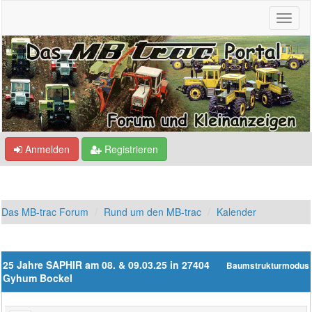
Anmelden
Registrieren
Das MB-trac Forum
Rund um den MB-trac
Kalender
25 Jahre SAPHIR am 08. & 09.03.25 in 27404
Baumstrukturmodus
Gyhum Bockel