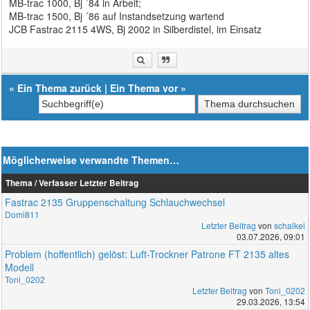
MB-trac 1000, Bj ´84 in Arbeit;
MB-trac 1500, Bj ´86 auf Instandsetzung wartend
JCB Fastrac 2115 4WS, Bj 2002 in Silberdistel, im Einsatz
«
Ein Thema zurück
|
Ein Thema vor
»
Möglicherweise verwandte Themen…
Thema / Verfasser
Letzter Beitrag
Fastrac 2135 Gruppenschaltung Schlauchwechsel
Domi811
Letzter Beitrag
von
schalkei
03.07.2026, 09:01
Problem (hoffentlich) gelöst: Luft-Trockner Patrone FT 2135 altes
Modell
Toni_0202
Letzter Beitrag
von
Toni_0202
29.03.2026, 13:54