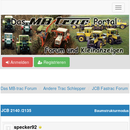
Anmelden
Registrieren
Das MB-trac Forum
Andere Trac Schlepper
JCB Fastrac Forum
JCB 2140 /2135
Baumstrukturmodus
specker92