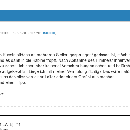
rbeitet: 12.07.2025, 07:13 von
TracTobi
.)
Kunststoffdach an mehreren Stellen gesprungen/ gerissen ist, möchte i
 und es dann in die Kabine tropft. Nach Abnahme des Himmels/ Innenver
zu sehen. Ich kann aber keinerlei Verschraubungen sehen und befürcht
aufgeklebt ist. Liege ich mit meiner Vermutung richtig? Das wäre natü
muss das alles von einer Leiter oder einem Gerüst aus machen.
and einen Tipp.
ße
 LA, Bj ´74;
beit;