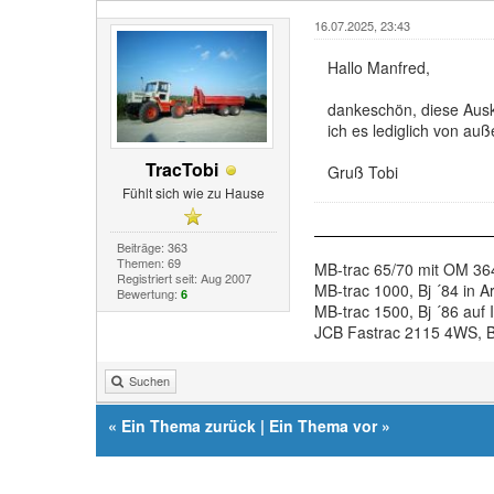
16.07.2025, 23:43
Hallo Manfred,
dankeschön, diese Ausku
ich es lediglich von auß
TracTobi
Gruß Tobi
Fühlt sich wie zu Hause
Beiträge: 363
Themen: 69
MB-trac 65/70 mit OM 364
Registriert seit: Aug 2007
MB-trac 1000, Bj ´84 in Ar
Bewertung:
6
MB-trac 1500, Bj ´86 auf
JCB Fastrac 2115 4WS, Bj 
Suchen
«
Ein Thema zurück
|
Ein Thema vor
»