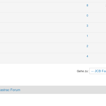
8
0
3
1
2
4
Gehe zu:
astrac Forum