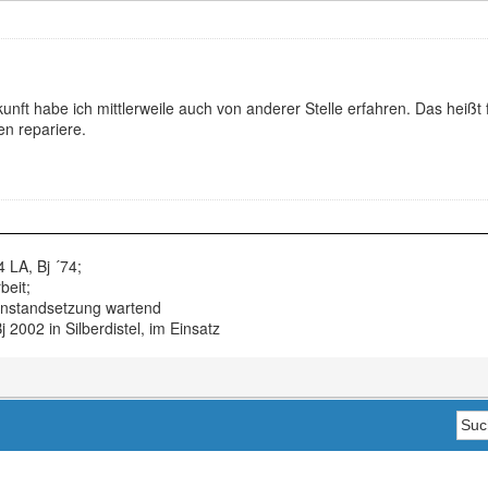
nft habe ich mittlerweile auch von anderer Stelle erfahren. Das heißt 
en repariere.
 LA, Bj ´74;
beit;
 Instandsetzung wartend
2002 in Silberdistel, im Einsatz