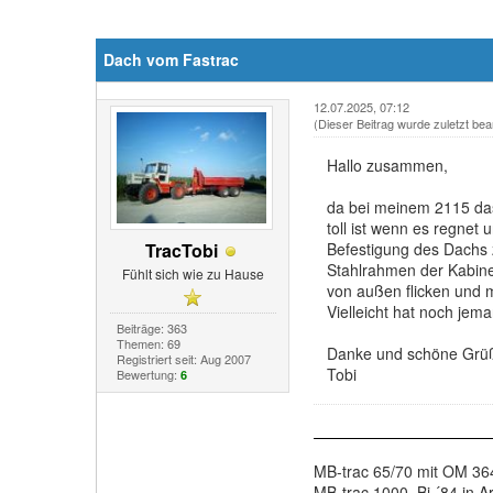
Dach vom Fastrac
12.07.2025, 07:12
(Dieser Beitrag wurde zuletzt bea
Hallo zusammen,
da bei meinem 2115 das 
toll ist wenn es regnet
TracTobi
Befestigung des Dachs 
Stahlrahmen der Kabine 
Fühlt sich wie zu Hause
von außen flicken und 
Vielleicht hat noch jem
Beiträge: 363
Themen: 69
Danke und schöne Grü
Registriert seit: Aug 2007
Tobi
Bewertung:
6
MB-trac 65/70 mit OM 364
MB-trac 1000, Bj ´84 in Ar