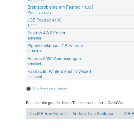
Bremsprobleme am Fastrac 1135?
PichlmannJoh
JCB Fastrac 4190
Timm
Fastrac 4WS Fehler
schalkei
Signalsteckdose JCB Fastrac
KTM.812
Fastrac 2000 Abmessungen
schalkei
Fastrac im Winterdienst in Velbert
mogpaul
Druckversion anzeigen
Benutzer, die gerade dieses Thema anschauen: 1 Gast/Gäste
Das MB-trac Forum
Andere Trac Schlepper
JCB F