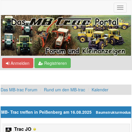
Anmelden
Registrieren
Das MB-trac Forum
Rund um den MB-trac
Kalender
MB- Trac treffen in Peißenberg am 16.08.2025
Baumstrukturmodus
Trac JO