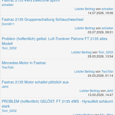
schalkei
Letzter Beitrag
von
schalkei
14.07.2026, 19:06
Fastrac 2135 Gruppenschaltung Schlauchwechsel
Domi811
Letzter Beitrag
von
schalkei
03.07.2026, 09:01
Problem (hoffentlich) gelöst: Luft-Trockner Patrone FT 2135 altes
Modell
Toni_0202
Letzter Beitrag
von
Toni_0202
29.03.2026, 13:54
Mercedes-Motor in Fastrac
TracTobi
Letzter Beitrag
von
TracTobi
24.03.2026, 01:14
Fastrac 2135 Motor schaltet plötzlich aus
Jehli
Letzter Beitrag
von
Jehli
13.03.2026, 14:47
PROBLEM (hoffentlich) GELÖST: FT 2135 4WS - Hyrauliköl schäumt
stark
Toni_0202
Letzter Beitrag
von
Nix_Wiss