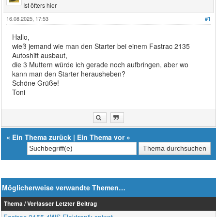
Ist öfters hier
16.08.2025, 17:53
#1
Hallo,
wieß jemand wie man den Starter bei einem Fastrac 2135
Autoshift ausbaut,
die 3 Muttern würde ich gerade noch aufbringen, aber wo
kann man den Starter herausheben?
Schöne Grüße!
Toni
«
Ein Thema zurück
|
Ein Thema vor
»
Möglicherweise verwandte Themen…
Thema / Verfasser
Letzter Beitrag
Fastrac 2155 4WS Elektronik spinnt