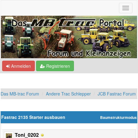
Anmelden
Registrieren
Das MB-trac Forum
Andere Trac Schlepper
JCB Fastrac Forum
Fastrac 2135 Starter ausbauen
Baumstrukturmodus
Toni_0202