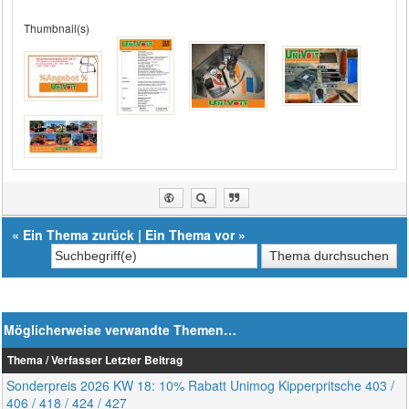
Thumbnail(s)
«
Ein Thema zurück
|
Ein Thema vor
»
Möglicherweise verwandte Themen…
Thema / Verfasser
Letzter Beitrag
Sonderpreis 2026 KW 18: 10% Rabatt Unimog Kipperpritsche 403 /
406 / 418 / 424 / 427