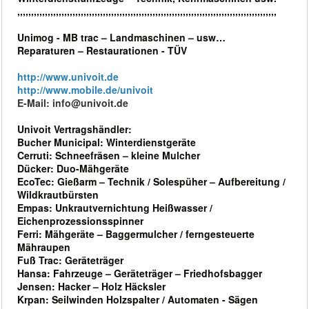
,,,,,,,,,,,,,,,,,,,,,,,,,,,,,,,,,,,,,,,,,,,,,,,,,,,,,,,,,,,,,,,,,,,,,,,,,,,,,,,,,,,,,,,,,,,,,,
Unimog - MB trac – Landmaschinen – usw…
Reparaturen – Restaurationen - TÜV
http://www.univoit.de
http://www.mobile.de/univoit
E-Mail: info@univoit.de
Univoit Vertragshändler:
Bucher Municipal: Winterdienstgeräte
Cerruti: Schneefräsen – kleine Mulcher
Dücker: Duo-Mähgeräte
EcoTec: Gießarm – Technik / Solespüher – Aufbereitung /
Wildkrautbürsten
Empas: Unkrautvernichtung Heißwasser /
Eichenprozessionsspinner
Ferri: Mähgeräte – Baggermulcher / ferngesteuerte
Mähraupen
Fuß Trac: Geräteträger
Hansa: Fahrzeuge – Geräteträger – Friedhofsbagger
Jensen: Hacker – Holz Häcksler
Krpan: Seilwinden Holzspalter / Automaten - Sägen