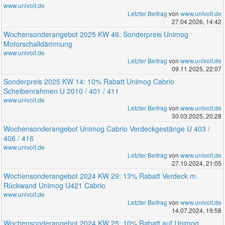
www.univoit.de
Letzter Beitrag
von
www.univoit.de
27.04.2026, 14:42
Wochensonderangebot 2025 KW 46: Sonderpreis Unimog
Motorschalldämmung
www.univoit.de
Letzter Beitrag
von
www.univoit.de
09.11.2025, 22:07
Sonderpreis 2025 KW 14: 10% Rabatt Unimog Cabrio
Scheibenrahmen U 2010 / 401 / 411
www.univoit.de
Letzter Beitrag
von
www.univoit.de
30.03.2025, 20:28
Wochensonderangebot Unimog Cabrio Verdeckgestänge U 403 /
406 / 416
www.univoit.de
Letzter Beitrag
von
www.univoit.de
27.10.2024, 21:05
Wochensonderangebot 2024 KW 29: 13% Rabatt Verdeck m.
Rückwand Unimog U421 Cabrio
www.univoit.de
Letzter Beitrag
von
www.univoit.de
14.07.2024, 19:58
Wochensonderangebot 2024 KW 25: 10% Rabatt auf Unimog