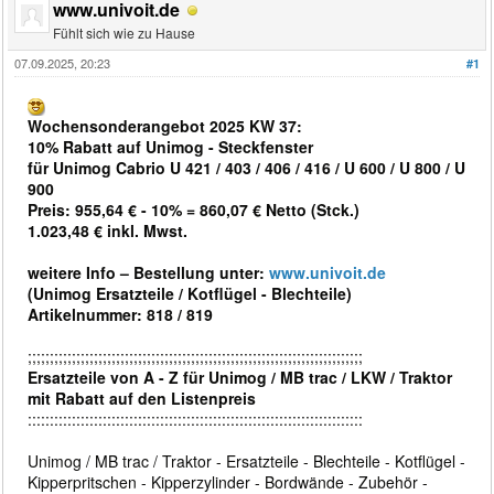
www.univoit.de
Fühlt sich wie zu Hause
07.09.2025, 20:23
#1
Wochensonderangebot 2025 KW 37:
10% Rabatt auf Unimog - Steckfenster
für Unimog Cabrio U 421 / 403 / 406 / 416 / U 600 / U 800 / U
900
Preis: 955,64 € - 10% = 860,07 € Netto (Stck.)
1.023,48 € inkl. Mwst.
weitere Info – Bestellung unter:
www.univoit.de
(Unimog Ersatzteile / Kotflügel - Blechteile)
Artikelnummer: 818 / 819
;;;;;;;;;;;;;;;;;;;;;;;;;;;;;;;;;;;;;;;;;;;;;;;;;;;;;;;;;;;;;;;;;;;;;;;;;;;;
Ersatzteile von A - Z für Unimog / MB trac / LKW / Traktor
mit Rabatt auf den Listenpreis
::::::::::::::::::::::::::::::::::::::::::::::::::::::::::::::::::::::::::::
Unimog / MB trac / Traktor - Ersatzteile - Blechteile - Kotflügel -
Kipperpritschen - Kipperzylinder - Bordwände - Zubehör -