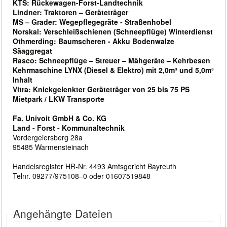
KTS: Rückewagen-Forst-Landtechnik
Lindner: Traktoren – Geräteträger
MS – Grader: Wegepflegegräte - Straßenhobel
Norskal: Verschleißschienen (Schneepflüge) Winterdienst
Othmerding: Baumscheren - Akku Bodenwalze
Säaggregat
Rasco: Schneepflüge – Streuer – Mähgeräte – Kehrbesen
Kehrmaschine LYNX (Diesel & Elektro) mit 2,0m³ und 5,0m³
Inhalt
Vitra: Knickgelenkter Geräteträger von 25 bis 75 PS
Mietpark / LKW Transporte
Fa. Univoit GmbH & Co. KG
Land - Forst - Kommunaltechnik
Vordergeiersberg 28a
95485 Warmensteinach
Handelsregister HR-Nr. 4493 Amtsgericht Bayreuth
Telnr. 09277/975108–0 oder 01607519848
Angehängte Dateien