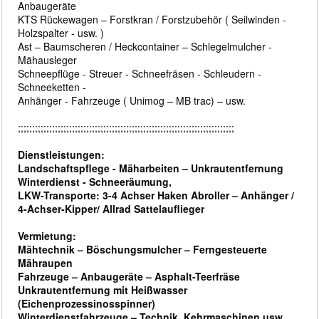
Anbaugeräte
KTS Rückewagen – Forstkran / Forstzubehör ( Seilwinden -
Holzspalter - usw. )
Ast – Baumscheren / Heckcontainer – Schlegelmulcher -
Mähausleger
Schneepflüge - Streuer - Schneefräsen - Schleudern -
Schneeketten -
Anhänger - Fahrzeuge ( Unimog – MB trac) – usw.
;;;;;;;;;;;;;;;;;;;;;;;;;;;;;;;;;;;;;;;;;;;;;;;;;;;;;;;;;;;;;;;;;;;;;;;;;;;;
Dienstleistungen:
Landschaftspflege - Mäharbeiten – Unkrautentfernung
Winterdienst - Schneeräumung,
LKW-Transporte: 3-4 Achser Haken Abroller – Anhänger /
4-Achser-Kipper/ Allrad Sattelauflieger
Vermietung:
Mähtechnik – Böschungsmulcher – Ferngesteuerte
Mähraupen
Fahrzeuge – Anbaugeräte – Asphalt-Teerfräse
Unkrautentfernung mit Heißwasser
(Eichenprozessinosspinner)
Winterdienstfahrzeuge – Technik, Kehrmaschinen usw.