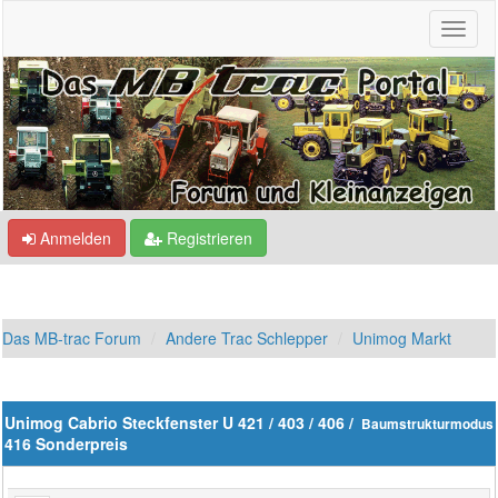
Anmelden
Registrieren
Das MB-trac Forum
Andere Trac Schlepper
Unimog Markt
Unimog Cabrio Steckfenster U 421 / 403 / 406 /
Baumstrukturmodus
416 Sonderpreis