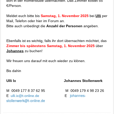
dort in der Römerstube übernachten. Das Zimmer kostet 55
€/Person.
Meldet euch bitte bis
Samstag, 1. November 2025
bei
Ulli
per
Mail, Telefon oder hier im Forum an.
Bitte auch unbedingt die
Anzahl der Personen
angeben.
Ebenfalls ist es wichtig, falls ihr dort übernachten möchtet, das
Zimmer
bis spätestens Samstag, 1. November 2025
über
Johannes
zu buchen!
Wir freuen uns darauf mit euch wieder zu klönen.
Bis dahin
Ulli Ix Johannes Stollenwerk
M 0049 177 8 37 62 95 M 0049 179 4 98 23 26
johannes-
E
ulli.ix@t-online.de
E
stollenwerk@t-online.de