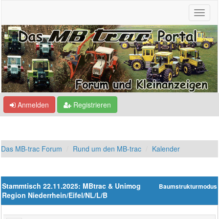
Anmelden
Registrieren
Das MB-trac Forum
Rund um den MB-trac
Kalender
Stammtisch 22.11.2025: MBtrac & Unimog
Baumstrukturmodus
Region Niederrhein/Eifel/NL/L/B