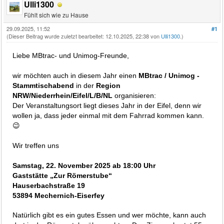
Ulli1300
Fühlt sich wie zu Hause
29.09.2025, 11:52
#1
(Dieser Beitrag wurde zuletzt bearbeitet: 12.10.2025, 22:38 von
Ulli1300
.)
Liebe MBtrac- und Unimog-Freunde,
wir möchten auch in diesem Jahr einen
MBtrac / Unimog -
Stammtischabend
in der
Region
NRW/Niederrhein/Eifel/L/B/NL
organisieren:
Der Veranstaltungsort liegt dieses Jahr in der Eifel, denn wir
wollen ja, dass jeder einmal mit dem Fahrrad kommen kann.
😉
Wir treffen uns
Samstag, 22. November 2025 ab 18:00 Uhr
Gaststätte „Zur Römerstube“
Hauserbachstraße 19
53894 Mechernich-Eiserfey
Natürlich gibt es ein gutes Essen und wer möchte, kann auch