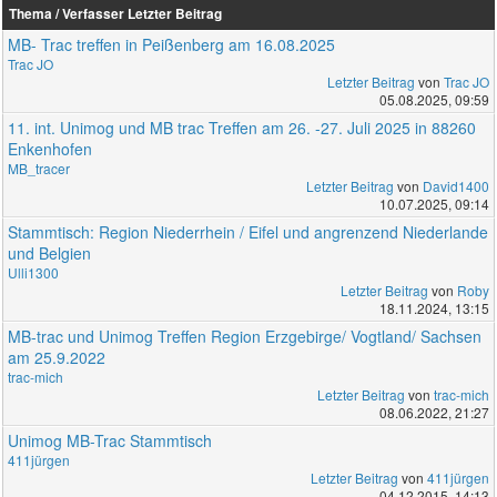
Thema / Verfasser
Letzter Beitrag
MB- Trac treffen in Peißenberg am 16.08.2025
Trac JO
Letzter Beitrag
von
Trac JO
05.08.2025, 09:59
11. int. Unimog und MB trac Treffen am 26. -27. Juli 2025 in 88260
Enkenhofen
MB_tracer
Letzter Beitrag
von
David1400
10.07.2025, 09:14
Stammtisch: Region Niederrhein / Eifel und angrenzend Niederlande
und Belgien
Ulli1300
Letzter Beitrag
von
Roby
18.11.2024, 13:15
MB-trac und Unimog Treffen Region Erzgebirge/ Vogtland/ Sachsen
am 25.9.2022
trac-mich
Letzter Beitrag
von
trac-mich
08.06.2022, 21:27
Unimog MB-Trac Stammtisch
411jürgen
Letzter Beitrag
von
411jürgen
04.12.2015, 14:13