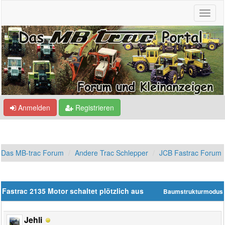
Anmelden
Registrieren
Das MB-trac Forum
Andere Trac Schlepper
JCB Fastrac Forum
Fastrac 2135 Motor schaltet plötzlich aus
Baumstrukturmodus
Jehli